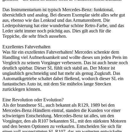
Das Instrumentarium ist typisch Mercedes-Benz: funktional,
übersichtlich und analog. Bei diesem Exemplar sieht alles sehr gut
aus, ebenso wie das Lenkrad und das Armaturenbrett. Die
Lederpolsterung hat eine wunderbar schöne Retro-Farbe, und das
Leder sieht immer noch prächtig aus. Dies gilt auch für die
Teppiche, die sehr frisch aussehen.
Exzellentes Fahrverhalten
Was für ein exzellentes Fahrverhalten! Mercedes schenkte dem
Handling viel Aufmerksamkeit und wollte dieses um jeden Preis im
Vergleich zu seinem Vorgänger verbessern. Das ist auch heute noch
deutlich spürbar. Dieser SL fühlt sich stabil an. Der Motor ist
unglaublich geschmeidig und hat mehr als genug Zugkraft. Das
Automatikgetriebe schaltet dabei fließend, wodurch dieser SL ein
fantastisches Auto ist, mit dem Sie mühelos lange Strecken
zurücklegen können.
Eine Revolution oder Evolution?
Als der brandneue SL, auch bekannt als R129, 1989 bei den
Mercedes-Benz-Händlern eintraf, standen die Kunden vor einer
schwierigen Entscheidung. Mercedes-Benz tat alles, um den
Vorgänger, den als R107 bekannten SL, mit den stärksten Motoren
und den besten Optionen zu verkaufen. Entscheiden Sie sich für
einen voll ausgestatteten SL R107, das am weitesten entwickelte