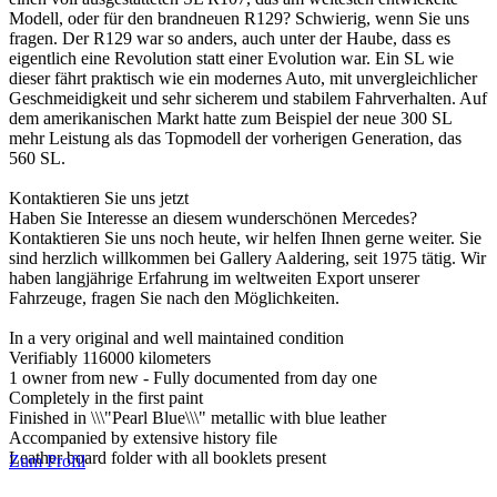
Modell, oder für den brandneuen R129? Schwierig, wenn Sie uns
fragen. Der R129 war so anders, auch unter der Haube, dass es
eigentlich eine Revolution statt einer Evolution war. Ein SL wie
dieser fährt praktisch wie ein modernes Auto, mit unvergleichlicher
Geschmeidigkeit und sehr sicherem und stabilem Fahrverhalten. Auf
dem amerikanischen Markt hatte zum Beispiel der neue 300 SL
mehr Leistung als das Topmodell der vorherigen Generation, das
560 SL.
Kontaktieren Sie uns jetzt
Haben Sie Interesse an diesem wunderschönen Mercedes?
Kontaktieren Sie uns noch heute, wir helfen Ihnen gerne weiter. Sie
sind herzlich willkommen bei Gallery Aaldering, seit 1975 tätig. Wir
haben langjährige Erfahrung im weltweiten Export unserer
Fahrzeuge, fragen Sie nach den Möglichkeiten.
In a very original and well maintained condition
Verifiably 116000 kilometers
1 owner from new - Fully documented from day one
Completely in the first paint
Finished in \\\"Pearl Blue\\\" metallic with blue leather
Accompanied by extensive history file
Leather board folder with all booklets present
Zum Profil