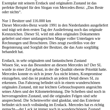
Exemplar mit seinem Erstlack und originalem Zustand ist das
perfekte Beispiel für den Slogan von Mercedes-Benz: „Das Beste
oder nichts“.
Nur 1 Besitzer und 116.000 km
Dieser Mercedes-Benz wurde 1991 in den Niederlanden ausgeliefert
und trägt seit dem ersten Tag der Auslieferung noch das originale
Kennzeichen. Dieser SL wird mit allen originalen Dokumenten
geliefert und einer umfangreichen Mappe voller Unterlagen wie
Rechnungen und Broschüren. Dies zeugt zweifellos von der
Begeisterung und Sorgfalt der Besitzer, die das Auto sorgfältig
behandelt hat.
Erstlack, in sehr originalem und fantastischem Zustand
Wissen Sie, was das Besondere an diesem Mercedes ist? Der SL
wurde in einer Zeit gebaut, in der die Qualität oberste Priorität hatte.
Mercedes konnte es sich in jener Ära nicht leisten, Kompromisse
einzugehen, und das ist praktisch an jedem Detail dieses SL zu
erkennen. Das Fahrzeug befindet sich in einem wunderschönen
originalen Zustand, mit nur leichten Gebrauchsspuren angesichts
seines Alters und der Kilometerleistung. Die Scheiben sind noch in
hervorragendem Zustand, und die originalen Felgen sind sehr
ansprechend. Die Scheinwerfer sind glasklar, und das Exterieur
befindet sich noch vollständig im Erstlack. Mercedes hat es richtig
gemacht—der Lack ist immer noch in wunderschönem Zustand.