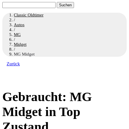
Suchen
nach:
Classic Oldtimer
/
Autos
/
MG
/
Midget
/
MG Midget
Zurück
Gebraucht: MG
Midget in Top
Zustand