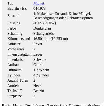
Typ
Midget
Baujahr / EZ
04/1973
1: Makelloser Zustand. Keine Mängel,
Zustand
Beschädigungen oder Gebrauchsspuren
Leistung
80 PS (59 kW)
Farbe
Dunkelblau
Schaltung
Schaltgetriebe
Kilometerstand
16.501 km (10.253 mi)
Anbieter
Privat
Vorbesitzer
2
Innenausstattung
Leder
Innenfarbe
Schwarz
Aufbau
Cabrio
Hubraum
1.275 ccm
Zylinder
4 Zylinder
Anzahl Türen
2
Antrieb
Heck
Treibstoff
Benzin
Sitzplätze
2
Bis ins kleinste Detail frame off restauriertes Fahrzeug in absolutem