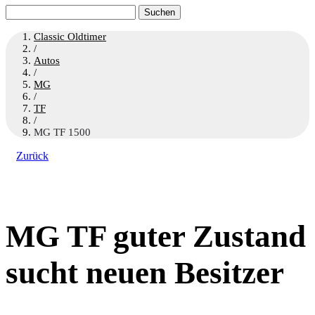
Suchen
nach:
Classic Oldtimer
/
Autos
/
MG
/
TF
/
MG TF 1500
Zurück
MG TF guter Zustand
sucht neuen Besitzer