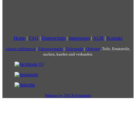
Home
|
FAQ
|
Datenschutz
|
Impressum
|
AGB
|
Kontakt
classic-oldtimer.at
|
Fahrzeugmarkt
|
Teilemarkt
|
Oldtimer
, Teile, Ersatzteile,
suchen, kaufen und verkaufen.
Website by TECH Schmiede