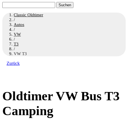
Suchen
nach:
Classic Oldtimer
/
Autos
/
VW
/
T3
/
VW T3
Zurück
Oldtimer VW Bus T3
Camping