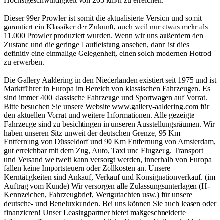
Höchstgeschwindigkeit von 203 km/h zu erreichen.
Dieser 99er Prowler ist somit die aktualisierte Version und somit
garantiert ein Klassiker der Zukunft, auch weil nur etwas mehr als
11.000 Prowler produziert wurden. Wenn wir uns außerdem den
Zustand und die geringe Laufleistung ansehen, dann ist dies
definitiv eine einmalige Gelegenheit, einen solch modernen Hotrod
zu erwerben.
Die Gallery Aaldering in den Niederlanden existiert seit 1975 und ist
Marktführer in Europa im Bereich von klassischen Fahrzeugen. Es
sind immer 400 klassische Fahrzeuge und Sportwagen auf Vorrat.
Bitte besuchen Sie unsere Website www.gallery-aaldering.com für
den aktuellen Vorrat und weitere Informationen. Alle gezeigte
Fahrzeuge sind zu besichtingen in unseren Ausstellungsräumen. Wir
haben unseren Sitz unweit der deutschen Grenze, 95 Km
Entfernung von Düsseldorf und 90 Km Entfernung von Amsterdam,
gut erreichbar mit dem Zug, Auto, Taxi und Flugzeug. Transport
und Versand weltweit kann versorgt werden, innerhalb von Europa
fallen keine Importsteuern oder Zollkosten an. Unsere
Kerntätigkeiten sind Ankauf, Verkauf und Konsignationverkauf. (im
Auftrag vom Kunde) Wir versorgen alle Zulassungsunterlagen (H-
Kennzeichen, Fahrzeugbrief, Wertgutachten usw.) für unsere
deutsche- und Beneluxkunden. Bei uns können Sie auch leasen oder
finanzieren! Unser Leasingpartner bietet maßgeschneiderte