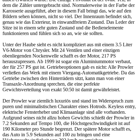
dem die Zähler untergebracht sind. Normalerweise in der Farbe der
Karosserie ausgeführt, aber in diesem Fall bringt das, wie auf den
Bildern sehen können, nicht so viel. Der Innenraum befindet sich,
genau wie das Exterieur, in einwandfreiem Zustand. Das Leder der
Sitze ist in einem sehr guten Zustand und die Bedienelemente
funktionieren und fühlen sich so an, wie sie sollten.
Unter der Haube sieht es nicht kompliziert aus mit einem 3.5 Liter
V6-Motor von Chrysler. Mit 24 Ventilen und einer einzigen
obenliegenden Nockenwelle schafft es der Motor, 217 PS
herauszupressen. Ab 1999 ist sogar ein Aluminiummotor verbaut,
der für 257 PS gut ist. Getriebeoptionen gab es nicht: Alle Prowler
verließen das Werk mit einem Viergang-Automatikgetriebe. Da das
Getriebe zwischen den Hinterrädern sitzt, kann man von einer
Transaxle-Anordnung sprechen, die eine perfekte
Gewichtsverteilung von exakt 50:50 ist damit gewährleistet.
Der Prowler war ziemlich luxuriös und stand im Widerspruch zum
puren und minimalistischen Charakter eines Hotrods. Keyless entry,
elektrische Fensterheber und Klimaanlage sind alle vorhanden.
Aufgrund seines nicht allzu hohen Gewichts schießt der Prowler in
7.2 Sekunden auf Tempo 100, die Höchstgeschwindigkeit ist auf
190 Kilometer pro Stunde begrenzt. Der spätere Motor schafft es,
das Auto in 5.9 Sekunden auf 100 zu bringen und eine