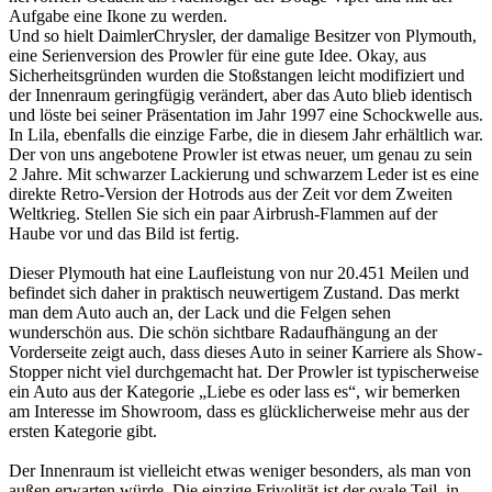
Aufgabe eine Ikone zu werden.
Und so hielt DaimlerChrysler, der damalige Besitzer von Plymouth,
eine Serienversion des Prowler für eine gute Idee. Okay, aus
Sicherheitsgründen wurden die Stoßstangen leicht modifiziert und
der Innenraum geringfügig verändert, aber das Auto blieb identisch
und löste bei seiner Präsentation im Jahr 1997 eine Schockwelle aus.
In Lila, ebenfalls die einzige Farbe, die in diesem Jahr erhältlich war.
Der von uns angebotene Prowler ist etwas neuer, um genau zu sein
2 Jahre. Mit schwarzer Lackierung und schwarzem Leder ist es eine
direkte Retro-Version der Hotrods aus der Zeit vor dem Zweiten
Weltkrieg. Stellen Sie sich ein paar Airbrush-Flammen auf der
Haube vor und das Bild ist fertig.
Dieser Plymouth hat eine Laufleistung von nur 20.451 Meilen und
befindet sich daher in praktisch neuwertigem Zustand. Das merkt
man dem Auto auch an, der Lack und die Felgen sehen
wunderschön aus. Die schön sichtbare Radaufhängung an der
Vorderseite zeigt auch, dass dieses Auto in seiner Karriere als Show-
Stopper nicht viel durchgemacht hat. Der Prowler ist typischerweise
ein Auto aus der Kategorie „Liebe es oder lass es“, wir bemerken
am Interesse im Showroom, dass es glücklicherweise mehr aus der
ersten Kategorie gibt.
Der Innenraum ist vielleicht etwas weniger besonders, als man von
außen erwarten würde. Die einzige Frivolität ist der ovale Teil, in