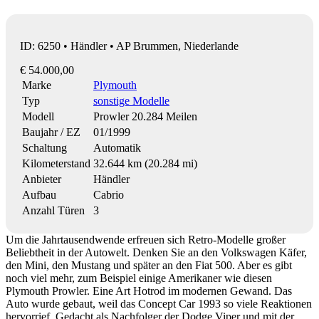
ID: 6250 • Händler • AP Brummen, Niederlande
€ 54.000,00
Marke
Plymouth
Typ
sonstige Modelle
Modell
Prowler 20.284 Meilen
Baujahr / EZ
01/1999
Schaltung
Automatik
Kilometerstand
32.644 km (20.284 mi)
Anbieter
Händler
Aufbau
Cabrio
Anzahl Türen
3
Um die Jahrtausendwende erfreuen sich Retro-Modelle großer
Beliebtheit in der Autowelt. Denken Sie an den Volkswagen Käfer,
den Mini, den Mustang und später an den Fiat 500. Aber es gibt
noch viel mehr, zum Beispiel einige Amerikaner wie diesen
Plymouth Prowler. Eine Art Hotrod im modernen Gewand. Das
Auto wurde gebaut, weil das Concept Car 1993 so viele Reaktionen
hervorrief. Gedacht als Nachfolger der Dodge Viper und mit der