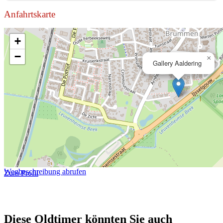
Anfahrtskarte
+
−
×
Gallery Aaldering
Wegbeschreibung abrufen
Zum Profil
Diese Oldtimer könnten Sie auch