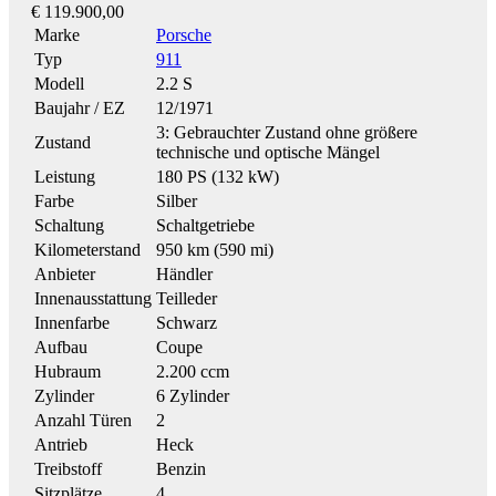
€ 119.900,00
Marke
Porsche
Typ
911
Modell
2.2 S
Baujahr / EZ
12/1971
3: Gebrauchter Zustand ohne größere
Zustand
technische und optische Mängel
Leistung
180 PS (132 kW)
Farbe
Silber
Schaltung
Schaltgetriebe
Kilometerstand
950 km (590 mi)
Anbieter
Händler
Innenausstattung
Teilleder
Innenfarbe
Schwarz
Aufbau
Coupe
Hubraum
2.200 ccm
Zylinder
6 Zylinder
Anzahl Türen
2
Antrieb
Heck
Treibstoff
Benzin
Sitzplätze
4