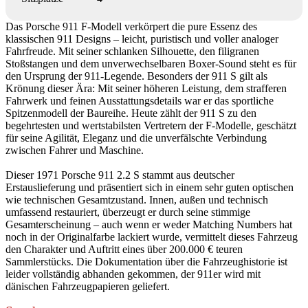
Das Porsche 911 F-Modell verkörpert die pure Essenz des
klassischen 911 Designs – leicht, puristisch und voller analoger
Fahrfreude. Mit seiner schlanken Silhouette, den filigranen
Stoßstangen und dem unverwechselbaren Boxer-Sound steht es für
den Ursprung der 911-Legende. Besonders der 911 S gilt als
Krönung dieser Ära: Mit seiner höheren Leistung, dem strafferen
Fahrwerk und feinen Ausstattungsdetails war er das sportliche
Spitzenmodell der Baureihe. Heute zählt der 911 S zu den
begehrtesten und wertstabilsten Vertretern der F-Modelle, geschätzt
für seine Agilität, Eleganz und die unverfälschte Verbindung
zwischen Fahrer und Maschine.
Dieser 1971 Porsche 911 2.2 S stammt aus deutscher
Erstauslieferung und präsentiert sich in einem sehr guten optischen
wie technischen Gesamtzustand. Innen, außen und technisch
umfassend restauriert, überzeugt er durch seine stimmige
Gesamterscheinung – auch wenn er weder Matching Numbers hat
noch in der Originalfarbe lackiert wurde, vermittelt dieses Fahrzeug
den Charakter und Auftritt eines über 200.000 € teuren
Sammlerstücks. Die Dokumentation über die Fahrzeughistorie ist
leider vollständig abhanden gekommen, der 911er wird mit
dänischen Fahrzeugpapieren geliefert.