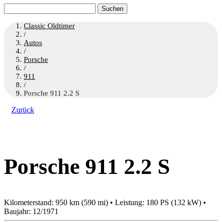
Suchen
nach:
Classic Oldtimer
/
Autos
/
Porsche
/
911
/
Porsche 911 2.2 S
Zurück
Porsche 911 2.2 S
Kilometerstand: 950 km (590 mi) • Leistung: 180 PS (132 kW) •
Baujahr: 12/1971