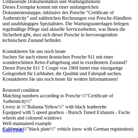
Umfassende Dokumentation und Wartungshistorie
Dieses Exemplar kommt mit einer umfangreichen
Dokumentenmappe, inklusive des Porsche “Certificate of
Authenticity” und zahlreichen Rechnungen von Porsche-Händlern
und unabhängigen Spezialisten. Die Wartungsunterlagen belegen
regelmäßige Pflege und aktuelle Servicearbeiten, was Ihnen die
Sicherheit gibt, dass sich dieser Porsche in hervorragendem
technischem Zustand befindet.
Kontaktieren Sie uns noch heute
Suchen Sie nach einem ikonischen Porsche 911 mit einer
wunderschönen Retro-Farbgebung und in exzellentem Zustand?
Dieser Porsche 911 T Coupé von 1969 bietet eine einzigartige
Gelegenheit für Liebhaber, die Qualität und Fahrspaß suchen.
Kontaktieren Sie uns noch heute für weitere Informationen!
Restored condition
Matching numbers according to Porsche \\\"Certificate of
Authenticity\\\"
Livery in \\\"Bahama Yellow\\\" with black leatherette
Equipped with 5 speed gearbox - Bursch Tuned Exhausts - Fuchs
wheels and coloured windows
Well maintained example
California \\\"black plate\\\" vehicle (now with German registration)
Zum Profil