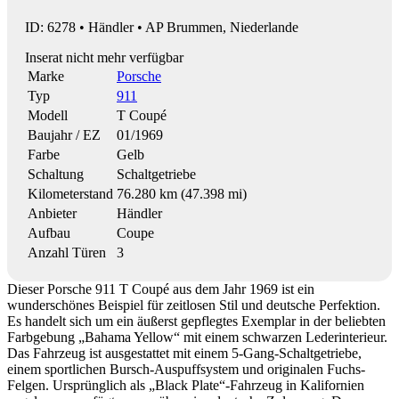
ID: 6278 • Händler • AP Brummen, Niederlande
Inserat nicht mehr verfügbar
Marke
Porsche
Typ
911
Modell
T Coupé
Baujahr / EZ
01/1969
Farbe
Gelb
Schaltung
Schaltgetriebe
Kilometerstand
76.280 km (47.398 mi)
Anbieter
Händler
Aufbau
Coupe
Anzahl Türen
3
Dieser Porsche 911 T Coupé aus dem Jahr 1969 ist ein
wunderschönes Beispiel für zeitlosen Stil und deutsche Perfektion.
Es handelt sich um ein äußerst gepflegtes Exemplar in der beliebten
Farbgebung „Bahama Yellow“ mit einem schwarzen Lederinterieur.
Das Fahrzeug ist ausgestattet mit einem 5-Gang-Schaltgetriebe,
einem sportlichen Bursch-Auspuffsystem und originalen Fuchs-
Felgen. Ursprünglich als „Black Plate“-Fahrzeug in Kalifornien