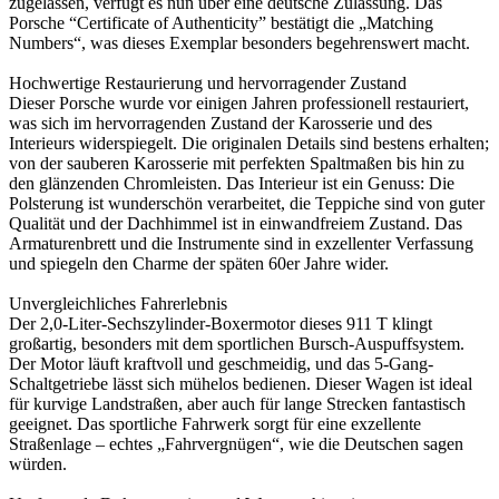
zugelassen, verfügt es nun über eine deutsche Zulassung. Das
Porsche “Certificate of Authenticity” bestätigt die „Matching
Numbers“, was dieses Exemplar besonders begehrenswert macht.
Hochwertige Restaurierung und hervorragender Zustand
Dieser Porsche wurde vor einigen Jahren professionell restauriert,
was sich im hervorragenden Zustand der Karosserie und des
Interieurs widerspiegelt. Die originalen Details sind bestens erhalten;
von der sauberen Karosserie mit perfekten Spaltmaßen bis hin zu
den glänzenden Chromleisten. Das Interieur ist ein Genuss: Die
Polsterung ist wunderschön verarbeitet, die Teppiche sind von guter
Qualität und der Dachhimmel ist in einwandfreiem Zustand. Das
Armaturenbrett und die Instrumente sind in exzellenter Verfassung
und spiegeln den Charme der späten 60er Jahre wider.
Unvergleichliches Fahrerlebnis
Der 2,0-Liter-Sechszylinder-Boxermotor dieses 911 T klingt
großartig, besonders mit dem sportlichen Bursch-Auspuffsystem.
Der Motor läuft kraftvoll und geschmeidig, und das 5-Gang-
Schaltgetriebe lässt sich mühelos bedienen. Dieser Wagen ist ideal
für kurvige Landstraßen, aber auch für lange Strecken fantastisch
geeignet. Das sportliche Fahrwerk sorgt für eine exzellente
Straßenlage – echtes „Fahrvergnügen“, wie die Deutschen sagen
würden.