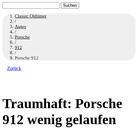
Suchen
nach:
Classic Oldtimer
/
Autos
/
Porsche
/
912
/
Porsche 912
Zurück
Traumhaft: Porsche
912 wenig gelaufen