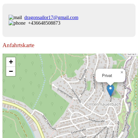
dragonsailor17@gmail.com
+436648508873
Anfahrtskarte
+
−
×
Privat