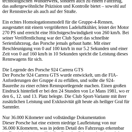
technologischen Wunderwerk, sondern auch zu einem Fahrzeug,
das außergewöhnliche Präzision und Kontrolle bietet – sowohl auf
der Rennstrecke als auch auf der Straße.
Ein echtes Homologationsmodell für die Gruppe-4-Rennen,
ausgestattet mit einem vergrößerten Ladeluftkühler, leistet der Motor
270 PS und erreicht eine Höchstgeschwindigkeit von 260 km/h. Bei
seiner Veröffentlichung war der Club Sport das schnellste
Serienfahrzeug, das Porsche jemals gebaut hatte. Mit einer
Beschleunigung von 0 auf 100 km/h in nur 5.2 Sekunden und einer
Zeit von 0 auf 160 km/h in 10 Sekunden spricht die Leistung dieses
Rennwagens für sich.
Die Legende des Porsche 924 Carrera GTS
Der Porsche 924 Carrera GTS wurde entwickelt, um die FIA-
Anforderungen der Gruppe 4 zu erfüllen, und sollte die 924-
Baureihe zu einer echten Rennsportlegende machen. Einen großen
Eindruck hinterließ er bei den 24 Stunden von Le Mans 1981, wo er
den 6., 12. und 13. Platz belegte. Die Club Sport-Variante mit ihrer
zusätzlichen Leistung und Exklusivität gilt heute als heiliger Gral für
Sammler.
Nur 36.000 Kilometer und vollständige Dokumentation
Dieser Porsche hat eine extrem niedrige Laufleistung von nur
36.000 Kilometern, was in jedem Detail des Fahrzeugs erkennbar