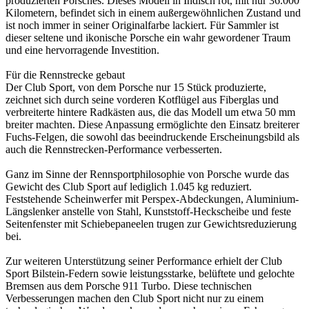
produzierten Porsches. Dieses Modell in Indisch rot, mit nur 36.000
Kilometern, befindet sich in einem außergewöhnlichen Zustand und
ist noch immer in seiner Originalfarbe lackiert. Für Sammler ist
dieser seltene und ikonische Porsche ein wahr gewordener Traum
und eine hervorragende Investition.
Für die Rennstrecke gebaut
Der Club Sport, von dem Porsche nur 15 Stück produzierte,
zeichnet sich durch seine vorderen Kotflügel aus Fiberglas und
verbreiterte hintere Radkästen aus, die das Modell um etwa 50 mm
breiter machten. Diese Anpassung ermöglichte den Einsatz breiterer
Fuchs-Felgen, die sowohl das beeindruckende Erscheinungsbild als
auch die Rennstrecken-Performance verbesserten.
Ganz im Sinne der Rennsportphilosophie von Porsche wurde das
Gewicht des Club Sport auf lediglich 1.045 kg reduziert.
Feststehende Scheinwerfer mit Perspex-Abdeckungen, Aluminium-
Längslenker anstelle von Stahl, Kunststoff-Heckscheibe und feste
Seitenfenster mit Schiebepaneelen trugen zur Gewichtsreduzierung
bei.
Zur weiteren Unterstützung seiner Performance erhielt der Club
Sport Bilstein-Federn sowie leistungsstarke, belüftete und gelochte
Bremsen aus dem Porsche 911 Turbo. Diese technischen
Verbesserungen machen den Club Sport nicht nur zu einem