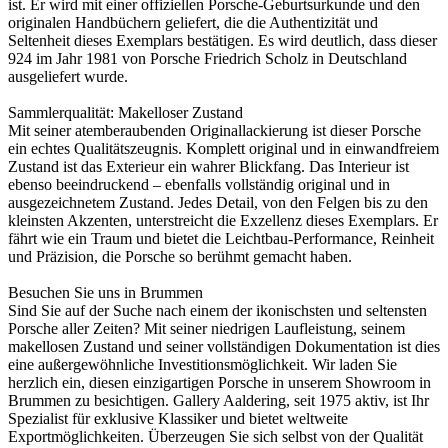
ist. Er wird mit einer offiziellen Porsche-Geburtsurkunde und den
originalen Handbüchern geliefert, die die Authentizität und
Seltenheit dieses Exemplars bestätigen. Es wird deutlich, dass dieser
924 im Jahr 1981 von Porsche Friedrich Scholz in Deutschland
ausgeliefert wurde.
Sammlerqualität: Makelloser Zustand
Mit seiner atemberaubenden Originallackierung ist dieser Porsche
ein echtes Qualitätszeugnis. Komplett original und in einwandfreiem
Zustand ist das Exterieur ein wahrer Blickfang. Das Interieur ist
ebenso beeindruckend – ebenfalls vollständig original und in
ausgezeichnetem Zustand. Jedes Detail, von den Felgen bis zu den
kleinsten Akzenten, unterstreicht die Exzellenz dieses Exemplars. Er
fährt wie ein Traum und bietet die Leichtbau-Performance, Reinheit
und Präzision, die Porsche so berühmt gemacht haben.
Besuchen Sie uns in Brummen
Sind Sie auf der Suche nach einem der ikonischsten und seltensten
Porsche aller Zeiten? Mit seiner niedrigen Laufleistung, seinem
makellosen Zustand und seiner vollständigen Dokumentation ist dies
eine außergewöhnliche Investitionsmöglichkeit. Wir laden Sie
herzlich ein, diesen einzigartigen Porsche in unserem Showroom in
Brummen zu besichtigen. Gallery Aaldering, seit 1975 aktiv, ist Ihr
Spezialist für exklusive Klassiker und bietet weltweite
Exportmöglichkeiten. Überzeugen Sie sich selbst von der Qualität