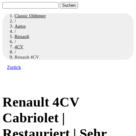
Suchen
nach:
Classic Oldtimer
/
Autos
/
Renault
/
4CV
/
Renault 4CV
Zurück
Renault 4CV
Cabriolet |
Restauriert | Sehr