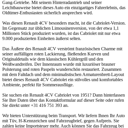
Gang-Getriebe. Mit seinem Hinterradantrieb und seiner
Leichtbauweise bietet dieses Auto ein einzigartiges Fahrerlebnis, das
Oldtimer-Enthusiasten sicherlich ansprechen wird.
Was diesen Renault 4CV besonders macht, ist die Cabriolet-Version.
Im Gegensatz zur üblichen Limousinenversion, von der etwa 1,1
Millionen Stück produziert wurden, ist das Cabriolet mit nur etwa
9.000 produzierten Einheiten äußerst selten.
Das Äußere des Renault 4CV verströmt französischen Charme mit
seiner auffälligen roten Lackierung, fließenden Kurven und
Originaldetails wie dem klassischen Kühlergrill und den
Weißwandreifen. Der Innenraum wurde mit luxuriöser brauner
Polsterung und roten Paspeln wunderschön restauriert. Zusammen
mit dem Faltdach und dem minimalistischen Armaturenbrett-Layout
bietet dieses Renault 4CV Cabriolet ein stilvolles und komfortables
Ambiente, perfekt für Sommerausflüge.
Sie suchen ein Renault 4CV Cabriolet von 1951? Dann hinterlassen
Sie Ihre Daten über das Kontaktformular auf dieser Seite oder rufen
Sie direkt unter +31 416 751 393 an.
Wir bieten Unterstützung beim Transport. Wir liefern Ihnen Ihr Auto
mit Tüv, H-Kennzeichen und Fahrzeugbrief, gegen Aufpreis. Sie
zahlen keine Importsteuer mehr. Auch können Sie das Fahrzeug bei