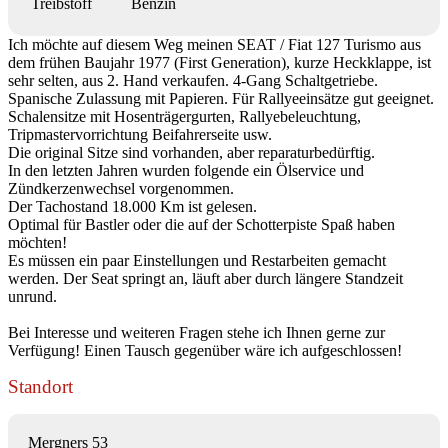
Treibstoff
Benzin
Ich möchte auf diesem Weg meinen SEAT / Fiat 127 Turismo aus
dem frühen Baujahr 1977 (First Generation), kurze Heckklappe, ist
sehr selten, aus 2. Hand verkaufen. 4-Gang Schaltgetriebe.
Spanische Zulassung mit Papieren. Für Rallyeeinsätze gut geeignet.
Schalensitze mit Hosenträgergurten, Rallyebeleuchtung,
Tripmastervorrichtung Beifahrerseite usw.
Die original Sitze sind vorhanden, aber reparaturbedürftig.
In den letzten Jahren wurden folgende ein Ölservice und
Zündkerzenwechsel vorgenommen.
Der Tachostand 18.000 Km ist gelesen.
Optimal für Bastler oder die auf der Schotterpiste Spaß haben
möchten!
Es müssen ein paar Einstellungen und Restarbeiten gemacht
werden. Der Seat springt an, läuft aber durch längere Standzeit
unrund.
Bei Interesse und weiteren Fragen stehe ich Ihnen gerne zur
Verfügung! Einen Tausch gegenüber wäre ich aufgeschlossen!
Standort
Mergners 53