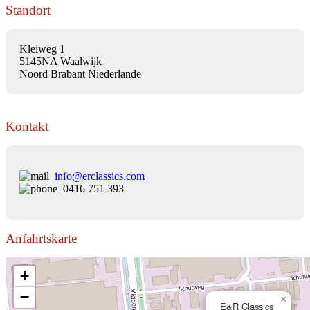
Standort
Kleiweg 1
5145NA Waalwijk
Noord Brabant Niederlande
Kontakt
info@erclassics.com
0416 751 393
Anfahrtskarte
+
−
×
E&R Classics