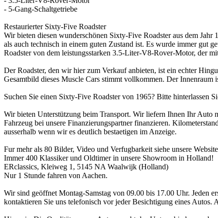
- 3.5-Liter-V8-Rover-Motor
- 5-Gang-Schaltgetriebe
Restaurierter Sixty-Five Roadster
Wir bieten diesen wunderschönen Sixty-Five Roadster aus dem Jahr 1
als auch technisch in einem guten Zustand ist. Es wurde immer gut g
Roadster von dem leistungsstarken 3.5-Liter-V8-Rover-Motor, der mit
Der Roadster, den wir hier zum Verkauf anbieten, ist ein echter Hing
Gesamtbild dieses Muscle Cars stimmt vollkommen. Der Innenraum ist 
Suchen Sie einen Sixty-Five Roadster von 1965? Bitte hinterlassen Si
Wir bieten Unterstützung beim Transport. Wir liefern Ihnen Ihr Auto
Fahrzeug bei unsere Finanzierungspartner finanzieren. Kilometerstand
ausserhalb wenn wir es deutlich bestaetigen im Anzeige.
Fur mehr als 80 Bilder, Video und Verfugbarkeit siehe unsere Websit
Immer 400 Klassiker und Oldtimer in unsere Showroom in Holland!
ERclassics, Kleiweg 1, 5145 NA Waalwijk (Holland)
Nur 1 Stunde fahren von Aachen.
Wir sind geöffnet Montag-Samstag von 09.00 bis 17.00 Uhr. Jeden e
kontaktieren Sie uns telefonisch vor jeder Besichtigung eines Autos.