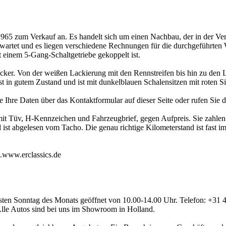
965 zum Verkauf an. Es handelt sich um einen Nachbau, der in der Ver
ewartet und es liegen verschiedene Rechnungen für die durchgeführten 
 einem 5-Gang-Schaltgetriebe gekoppelt ist.
ucker. Von der weißen Lackierung mit den Rennstreifen bis hin zu den L
in gutem Zustand und ist mit dunkelblauen Schalensitzen mit roten Sic
e Ihre Daten über das Kontaktformular auf dieser Seite oder rufen Sie 
 mit Tüv, H-Kennzeichen und Fahrzeugbrief, gegen Aufpreis. Sie zahle
 ist abgelesen vom Tacho. Die genau richtige Kilometerstand ist fast im
e.www.erclassics.de
rsten Sonntag des Monats geöffnet von 10.00-14.00 Uhr. Telefon: +3
 Alle Autos sind bei uns im Showroom in Holland.