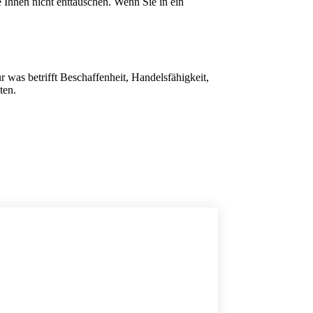
Ihnen nicht enttauschen. Wenn Sie in ein
r was betrifft Beschaffenheit, Handelsfähigkeit,
ten.