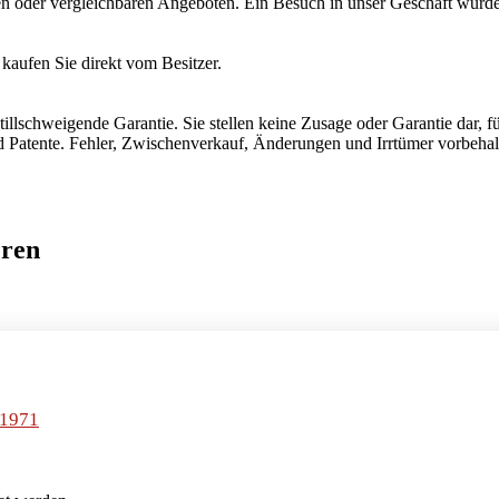
en oder vergleichbaren Angeboten. Ein Besuch in unser Geschäft wurde 
aufen Sie direkt vom Besitzer.
illschweigende Garantie. Sie stellen keine Zusage oder Garantie dar, fü
 Patente. Fehler, Zwischenverkauf, Änderungen und Irrtümer vorbehal
eren
 1971