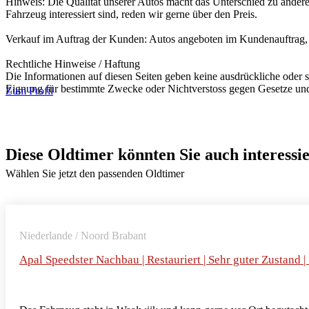
Hinweis: Die Qualität unserer Autos macht das Unterschied zu ander
Fahrzeug interessiert sind, reden wir gerne über den Preis.
Verkauf im Auftrag der Kunden: Autos angeboten im Kundenauftrag, k
Rechtliche Hinweise / Haftung
Die Informationen auf diesen Seiten geben keine ausdrückliche oder st
Eignung für bestimmte Zwecke oder Nichtverstoss gegen Gesetze und
Zum Profil
Diese Oldtimer könnten Sie auch interessi
Wählen Sie jetzt den passenden Oldtimer
Niederlande / Noord Brabant
Apal Speedster Nachbau | Restauriert | Sehr guter Zustand |