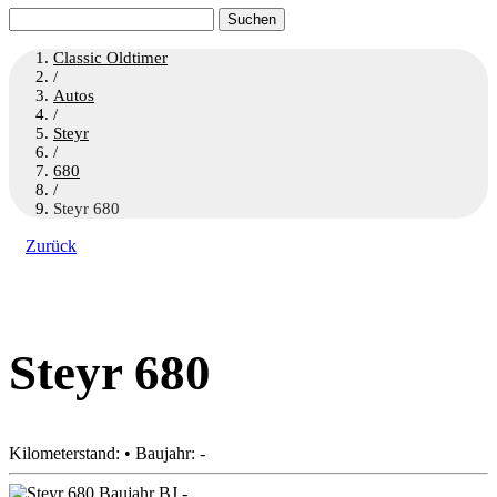
Suchen
nach:
Classic Oldtimer
/
Autos
/
Steyr
/
680
/
Steyr 680
Zurück
Steyr 680
Kilometerstand: • Baujahr: -