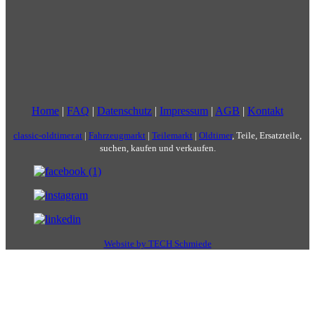
Home
|
FAQ
|
Datenschutz
|
Impressum
|
AGB
|
Kontakt
classic-oldtimer.at
|
Fahrzeugmarkt
|
Teilemarkt
|
Oldtimer
, Teile, Ersatzteile,
suchen, kaufen und verkaufen.
Website by TECH Schmiede