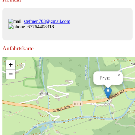
stefmen703@gmail.com
67764408318
Anfahrtskarte
+
−
×
Privat