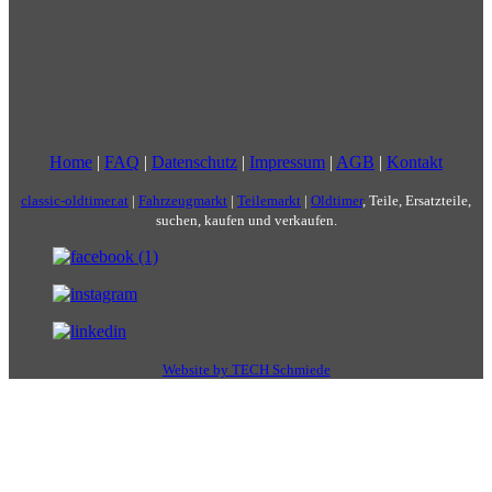
Home
|
FAQ
|
Datenschutz
|
Impressum
|
AGB
|
Kontakt
classic-oldtimer.at
|
Fahrzeugmarkt
|
Teilemarkt
|
Oldtimer
, Teile, Ersatzteile,
suchen, kaufen und verkaufen.
Website by TECH Schmiede