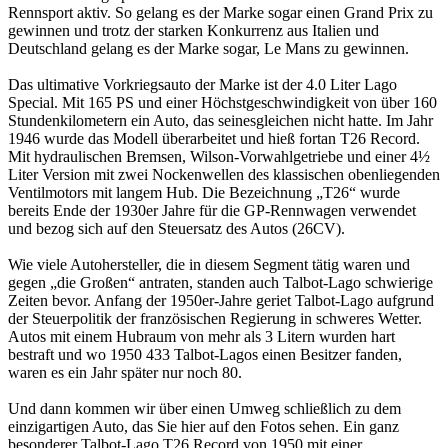
Rennsport aktiv. So gelang es der Marke sogar einen Grand Prix zu
gewinnen und trotz der starken Konkurrenz aus Italien und
Deutschland gelang es der Marke sogar, Le Mans zu gewinnen.
Das ultimative Vorkriegsauto der Marke ist der 4.0 Liter Lago
Special. Mit 165 PS und einer Höchstgeschwindigkeit von über 160
Stundenkilometern ein Auto, das seinesgleichen nicht hatte. Im Jahr
1946 wurde das Modell überarbeitet und hieß fortan T26 Record.
Mit hydraulischen Bremsen, Wilson-Vorwahlgetriebe und einer 4½
Liter Version mit zwei Nockenwellen des klassischen obenliegenden
Ventilmotors mit langem Hub. Die Bezeichnung „T26“ wurde
bereits Ende der 1930er Jahre für die GP-Rennwagen verwendet
und bezog sich auf den Steuersatz des Autos (26CV).
Wie viele Autohersteller, die in diesem Segment tätig waren und
gegen „die Großen“ antraten, standen auch Talbot-Lago schwierige
Zeiten bevor. Anfang der 1950er-Jahre geriet Talbot-Lago aufgrund
der Steuerpolitik der französischen Regierung in schweres Wetter.
Autos mit einem Hubraum von mehr als 3 Litern wurden hart
bestraft und wo 1950 433 Talbot-Lagos einen Besitzer fanden,
waren es ein Jahr später nur noch 80.
Und dann kommen wir über einen Umweg schließlich zu dem
einzigartigen Auto, das Sie hier auf den Fotos sehen. Ein ganz
besonderer Talbot-Lago T26 Record von 1950 mit einer