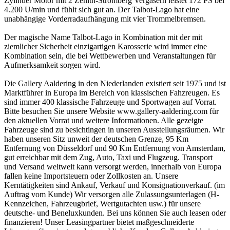
Zylinder Motor mit 2 Zenith-Stromberg Vergasern leistet 172 PS bei
4.200 U/min und fühlt sich gut an. Der Talbot-Lago hat eine
unabhängige Vorderradaufhängung mit vier Trommelbremsen.
Der magische Name Talbot-Lago in Kombination mit der mit
ziemlicher Sicherheit einzigartigen Karosserie wird immer eine
Kombination sein, die bei Wettbewerben und Veranstaltungen für
Aufmerksamkeit sorgen wird.
Die Gallery Aaldering in den Niederlanden existiert seit 1975 und ist
Marktführer in Europa im Bereich von klassischen Fahzreugen. Es
sind immer 400 klassische Fahrzeuge und Sportwagen auf Vorrat.
Bitte besuchen Sie unsere Website www.gallery-aaldering.com für
den aktuellen Vorrat und weitere Informationen. Alle gezeigte
Fahrzeuge sind zu besichtingen in unseren Ausstellungsräumen. Wir
haben unseren Sitz unweit der deutschen Grenze, 95 Km
Entfernung von Düsseldorf und 90 Km Entfernung von Amsterdam,
gut erreichbar mit dem Zug, Auto, Taxi und Flugzeug. Transport
und Versand weltweit kann versorgt werden, innerhalb von Europa
fallen keine Importsteuern oder Zollkosten an. Unsere
Kerntätigkeiten sind Ankauf, Verkauf und Konsignationverkauf. (im
Auftrag vom Kunde) Wir versorgen alle Zulassungsunterlagen (H-
Kennzeichen, Fahrzeugbrief, Wertgutachten usw.) für unsere
deutsche- und Beneluxkunden. Bei uns können Sie auch leasen oder
finanzieren! Unser Leasingpartner bietet maßgeschneiderte