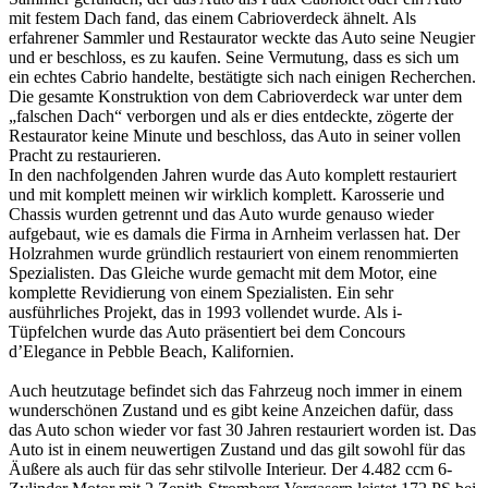
mit festem Dach fand, das einem Cabrioverdeck ähnelt. Als
erfahrener Sammler und Restaurator weckte das Auto seine Neugier
und er beschloss, es zu kaufen. Seine Vermutung, dass es sich um
ein echtes Cabrio handelte, bestätigte sich nach einigen Recherchen.
Die gesamte Konstruktion von dem Cabrioverdeck war unter dem
„falschen Dach“ verborgen und als er dies entdeckte, zögerte der
Restaurator keine Minute und beschloss, das Auto in seiner vollen
Pracht zu restaurieren.
In den nachfolgenden Jahren wurde das Auto komplett restauriert
und mit komplett meinen wir wirklich komplett. Karosserie und
Chassis wurden getrennt und das Auto wurde genauso wieder
aufgebaut, wie es damals die Firma in Arnheim verlassen hat. Der
Holzrahmen wurde gründlich restauriert von einem renommierten
Spezialisten. Das Gleiche wurde gemacht mit dem Motor, eine
komplette Revidierung von einem Spezialisten. Ein sehr
ausführliches Projekt, das in 1993 vollendet wurde. Als i-
Tüpfelchen wurde das Auto präsentiert bei dem Concours
d’Elegance in Pebble Beach, Kalifornien.
Auch heutzutage befindet sich das Fahrzeug noch immer in einem
wunderschönen Zustand und es gibt keine Anzeichen dafür, dass
das Auto schon wieder vor fast 30 Jahren restauriert worden ist. Das
Auto ist in einem neuwertigen Zustand und das gilt sowohl für das
Äußere als auch für das sehr stilvolle Interieur. Der 4.482 ccm 6-