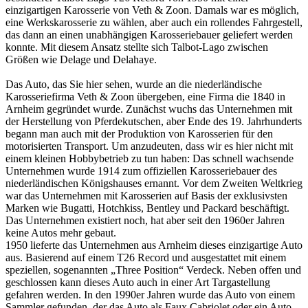
einzigartigen Karosserie von Veth & Zoon. Damals war es möglich,
eine Werkskarosserie zu wählen, aber auch ein rollendes Fahrgestell,
das dann an einen unabhängigen Karosseriebauer geliefert werden
konnte. Mit diesem Ansatz stellte sich Talbot-Lago zwischen
Größen wie Delage und Delahaye.
Das Auto, das Sie hier sehen, wurde an die niederländische
Karosseriefirma Veth & Zoon übergeben, eine Firma die 1840 in
Arnheim gegründet wurde. Zunächst wuchs das Unternehmen mit
der Herstellung von Pferdekutschen, aber Ende des 19. Jahrhunderts
begann man auch mit der Produktion von Karosserien für den
motorisierten Transport. Um anzudeuten, dass wir es hier nicht mit
einem kleinen Hobbybetrieb zu tun haben: Das schnell wachsende
Unternehmen wurde 1914 zum offiziellen Karosseriebauer des
niederländischen Königshauses ernannt. Vor dem Zweiten Weltkrieg
war das Unternehmen mit Karosserien auf Basis der exklusivsten
Marken wie Bugatti, Hotchkiss, Bentley und Packard beschäftigt.
Das Unternehmen existiert noch, hat aber seit den 1960er Jahren
keine Autos mehr gebaut.
1950 lieferte das Unternehmen aus Arnheim dieses einzigartige Auto
aus. Basierend auf einem T26 Record und ausgestattet mit einem
speziellen, sogenannten „Three Position“ Verdeck. Neben offen und
geschlossen kann dieses Auto auch in einer Art Targastellung
gefahren werden. In den 1990er Jahren wurde das Auto von einem
Sammler gefunden, der das Auto als Faux Cabriolet oder ein Auto