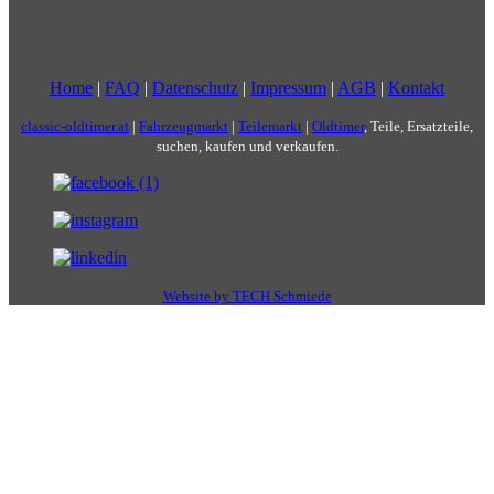
Home
|
FAQ
|
Datenschutz
|
Impressum
|
AGB
|
Kontakt
classic-oldtimer.at
|
Fahrzeugmarkt
|
Teilemarkt
|
Oldtimer
, Teile, Ersatzteile,
suchen, kaufen und verkaufen.
Website by TECH Schmiede