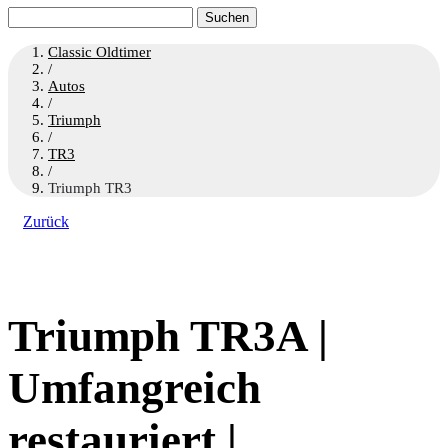
Suchen
nach:
Classic Oldtimer
/
Autos
/
Triumph
/
TR3
/
Triumph TR3
Zurück
Triumph TR3A |
Umfangreich
restauriert |