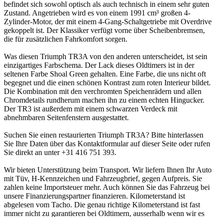
befindet sich sowohl optisch als auch technisch in einem sehr guten
Zustand. Angetrieben wird es von einem 1991 cm³ großen 4-
Zylinder-Motor, der mit einem 4-Gang-Schaltgetriebe mit Overdrive
gekoppelt ist. Der Klassiker verfügt vorne über Scheibenbremsen,
die für zusätzlichen Fahrkomfort sorgen.
Was diesen Triumph TR3A von den anderen unterscheidet, ist sein
einzigartiges Farbschema. Der Lack dieses Oldtimers ist in der
seltenen Farbe Shoal Green gehalten. Eine Farbe, die uns nicht oft
begegnet und die einen schönen Kontrast zum roten Interieur bildet.
Die Kombination mit den verchromten Speichenrädern und allen
Chromdetails rundherum machen ihn zu einem echten Hingucker.
Der TR3 ist außerdem mit einem schwarzen Verdeck mit
abnehmbaren Seitenfenstern ausgestattet.
Suchen Sie einen restaurierten Triumph TR3A? Bitte hinterlassen
Sie Ihre Daten über das Kontaktformular auf dieser Seite oder rufen
Sie direkt an unter +31 416 751 393.
Wir bieten Unterstützung beim Transport. Wir liefern Ihnen Ihr Auto
mit Tüv, H-Kennzeichen und Fahrzeugbrief, gegen Aufpreis. Sie
zahlen keine Importsteuer mehr. Auch können Sie das Fahrzeug bei
unsere Finanzierungspartner finanzieren. Kilometerstand ist
abgelesen vom Tacho. Die genau richtige Kilometerstand ist fast
immer nicht zu garantieren bei Oldtimern, ausserhalb wenn wir es