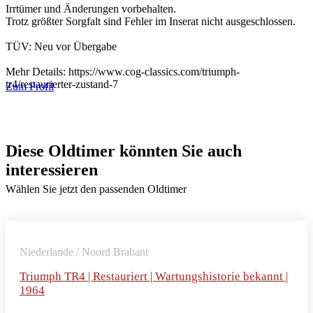
Irrtümer und Änderungen vorbehalten.
Trotz größter Sorgfalt sind Fehler im Inserat nicht ausgeschlossen.
TÜV: Neu vor Übergabe
Mehr Details: https://www.cog-classics.com/triumph-
tr4/restaurierter-zustand-7
Zum Profil
Diese Oldtimer könnten Sie auch
interessieren
Wählen Sie jetzt den passenden Oldtimer
Niederlande / Noord Brabant
Triumph TR4 | Restauriert | Wartungshistorie bekannt |
1964