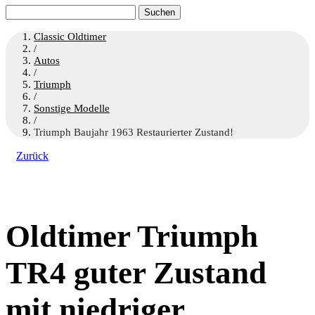
Suchen
nach:
Classic Oldtimer
/
Autos
/
Triumph
/
Sonstige Modelle
/
Triumph Baujahr 1963 Restaurierter Zustand!
Zurück
Oldtimer Triumph
TR4 guter Zustand
mit niedriger