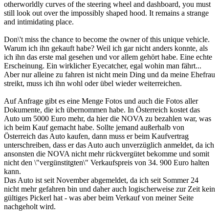
otherworldly curves of the steering wheel and dashboard, you must
still look out over the impossibly shaped hood. It remains a strange
and intimidating place.
Don\'t miss the chance to become the owner of this unique vehicle.
Warum ich ihn gekauft habe? Weil ich gar nicht anders konnte, als
ich ihn das erste mal gesehen und vor allem gehört habe. Eine echte
Erscheinung. Ein wirklicher Eyecatcher, egal wohin man fährt...
Aber nur alleine zu fahren ist nicht mein Ding und da meine Ehefrau
streikt, muss ich ihn wohl oder übel wieder weiterreichen.
Auf Anfrage gibt es eine Menge Fotos und auch die Fotos aller
Dokumente, die ich übernommen habe. In Österreich kostet das
Auto um 5000 Euro mehr, da hier die NOVA zu bezahlen war, was
ich beim Kauf gemacht habe. Sollte jemand außerhalb von
Österreich das Auto kaufen, dann muss er beim Kaufvertrag
unterschreiben, dass er das Auto auch unverzüglich anmeldet, da ich
ansonsten die NOVA nicht mehr rückvergütet bekomme und somit
nicht den \"vergünstitgten\" Verkaufspreis von 34. 900 Euro halten
kann.
Das Auto ist seit November abgemeldet, da ich seit Sommer 24
nicht mehr gefahren bin und daher auch logischerweise zur Zeit kein
gültiges Pickerl hat - was aber beim Verkauf von meiner Seite
nachgeholt wird.