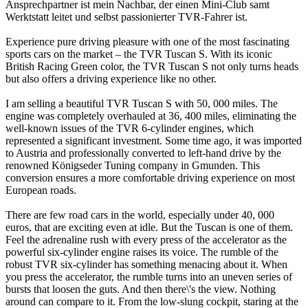
Ansprechpartner ist mein Nachbar, der einen Mini-Club samt
Werktstatt leitet und selbst passionierter TVR-Fahrer ist.
Experience pure driving pleasure with one of the most fascinating
sports cars on the market – the TVR Tuscan S. With its iconic
British Racing Green color, the TVR Tuscan S not only turns heads
but also offers a driving experience like no other.
I am selling a beautiful TVR Tuscan S with 50, 000 miles. The
engine was completely overhauled at 36, 400 miles, eliminating the
well-known issues of the TVR 6-cylinder engines, which
represented a significant investment. Some time ago, it was imported
to Austria and professionally converted to left-hand drive by the
renowned Königseder Tuning company in Gmunden. This
conversion ensures a more comfortable driving experience on most
European roads.
There are few road cars in the world, especially under 40, 000
euros, that are exciting even at idle. But the Tuscan is one of them.
Feel the adrenaline rush with every press of the accelerator as the
powerful six-cylinder engine raises its voice. The rumble of the
robust TVR six-cylinder has something menacing about it. When
you press the accelerator, the rumble turns into an uneven series of
bursts that loosen the guts. And then there\'s the view. Nothing
around can compare to it. From the low-slung cockpit, staring at the