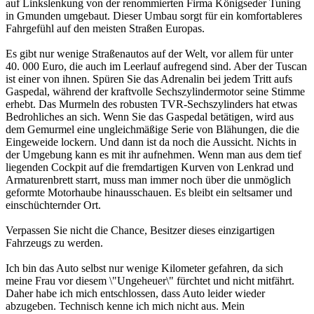
auf Linkslenkung von der renommierten Firma Königseder Tuning
in Gmunden umgebaut. Dieser Umbau sorgt für ein komfortableres
Fahrgefühl auf den meisten Straßen Europas.
Es gibt nur wenige Straßenautos auf der Welt, vor allem für unter
40. 000 Euro, die auch im Leerlauf aufregend sind. Aber der Tuscan
ist einer von ihnen. Spüren Sie das Adrenalin bei jedem Tritt aufs
Gaspedal, während der kraftvolle Sechszylindermotor seine Stimme
erhebt. Das Murmeln des robusten TVR-Sechszylinders hat etwas
Bedrohliches an sich. Wenn Sie das Gaspedal betätigen, wird aus
dem Gemurmel eine ungleichmäßige Serie von Blähungen, die die
Eingeweide lockern. Und dann ist da noch die Aussicht. Nichts in
der Umgebung kann es mit ihr aufnehmen. Wenn man aus dem tief
liegenden Cockpit auf die fremdartigen Kurven von Lenkrad und
Armaturenbrett starrt, muss man immer noch über die unmöglich
geformte Motorhaube hinausschauen. Es bleibt ein seltsamer und
einschüchternder Ort.
Verpassen Sie nicht die Chance, Besitzer dieses einzigartigen
Fahrzeugs zu werden.
Ich bin das Auto selbst nur wenige Kilometer gefahren, da sich
meine Frau vor diesem \"Ungeheuer\" fürchtet und nicht mitfährt.
Daher habe ich mich entschlossen, dass Auto leider wieder
abzugeben. Technisch kenne ich mich nicht aus. Mein