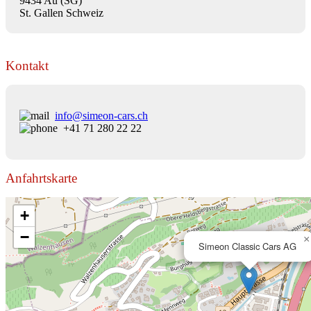
9434 Au (SG)
St. Gallen Schweiz
Kontakt
info@simeon-cars.ch
+41 71 280 22 22
Anfahrtskarte
+
−
×
Simeon Classic Cars AG