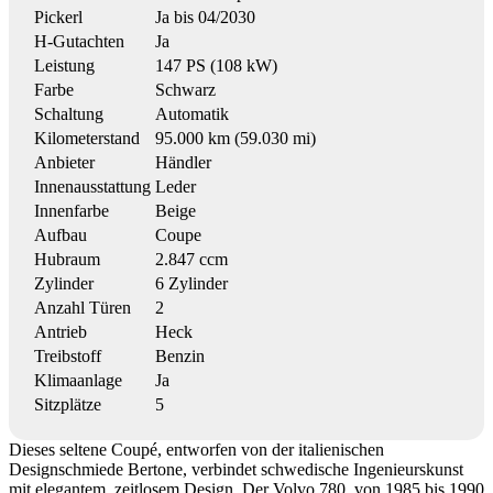
Pickerl
Ja bis 04/2030
H-Gutachten
Ja
Leistung
147 PS (108 kW)
Farbe
Schwarz
Schaltung
Automatik
Kilometerstand
95.000 km (59.030 mi)
Anbieter
Händler
Innenausstattung
Leder
Innenfarbe
Beige
Aufbau
Coupe
Hubraum
2.847 ccm
Zylinder
6 Zylinder
Anzahl Türen
2
Antrieb
Heck
Treibstoff
Benzin
Klimaanlage
Ja
Sitzplätze
5
Dieses seltene Coupé, entworfen von der italienischen
Designschmiede Bertone, verbindet schwedische Ingenieurskunst
mit elegantem, zeitlosem Design. Der Volvo 780, von 1985 bis 1990