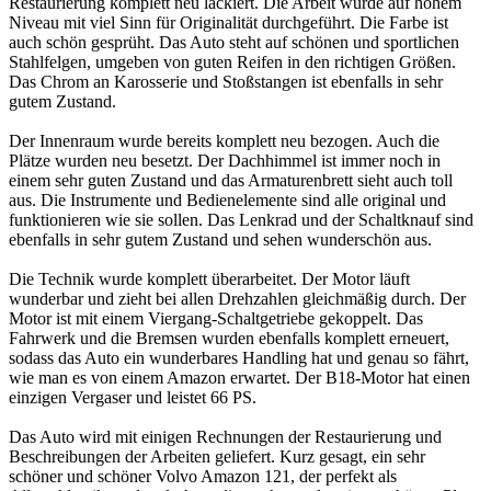
Restaurierung komplett neu lackiert. Die Arbeit wurde auf hohem
Niveau mit viel Sinn für Originalität durchgeführt. Die Farbe ist
auch schön gesprüht. Das Auto steht auf schönen und sportlichen
Stahlfelgen, umgeben von guten Reifen in den richtigen Größen.
Das Chrom an Karosserie und Stoßstangen ist ebenfalls in sehr
gutem Zustand.
Der Innenraum wurde bereits komplett neu bezogen. Auch die
Plätze wurden neu besetzt. Der Dachhimmel ist immer noch in
einem sehr guten Zustand und das Armaturenbrett sieht auch toll
aus. Die Instrumente und Bedienelemente sind alle original und
funktionieren wie sie sollen. Das Lenkrad und der Schaltknauf sind
ebenfalls in sehr gutem Zustand und sehen wunderschön aus.
Die Technik wurde komplett überarbeitet. Der Motor läuft
wunderbar und zieht bei allen Drehzahlen gleichmäßig durch. Der
Motor ist mit einem Viergang-Schaltgetriebe gekoppelt. Das
Fahrwerk und die Bremsen wurden ebenfalls komplett erneuert,
sodass das Auto ein wunderbares Handling hat und genau so fährt,
wie man es von einem Amazon erwartet. Der B18-Motor hat einen
einzigen Vergaser und leistet 66 PS.
Das Auto wird mit einigen Rechnungen der Restaurierung und
Beschreibungen der Arbeiten geliefert. Kurz gesagt, ein sehr
schöner und schöner Volvo Amazon 121, der perfekt als