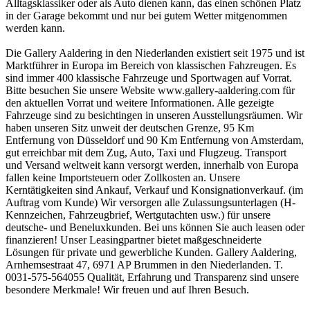
Alltagsklassiker oder als Auto dienen kann, das einen schönen Platz
in der Garage bekommt und nur bei gutem Wetter mitgenommen
werden kann.
Die Gallery Aaldering in den Niederlanden existiert seit 1975 und ist
Marktführer in Europa im Bereich von klassischen Fahzreugen. Es
sind immer 400 klassische Fahrzeuge und Sportwagen auf Vorrat.
Bitte besuchen Sie unsere Website www.gallery-aaldering.com für
den aktuellen Vorrat und weitere Informationen. Alle gezeigte
Fahrzeuge sind zu besichtingen in unseren Ausstellungsräumen. Wir
haben unseren Sitz unweit der deutschen Grenze, 95 Km
Entfernung von Düsseldorf und 90 Km Entfernung von Amsterdam,
gut erreichbar mit dem Zug, Auto, Taxi und Flugzeug. Transport
und Versand weltweit kann versorgt werden, innerhalb von Europa
fallen keine Importsteuern oder Zollkosten an. Unsere
Kerntätigkeiten sind Ankauf, Verkauf und Konsignationverkauf. (im
Auftrag vom Kunde) Wir versorgen alle Zulassungsunterlagen (H-
Kennzeichen, Fahrzeugbrief, Wertgutachten usw.) für unsere
deutsche- und Beneluxkunden. Bei uns können Sie auch leasen oder
finanzieren! Unser Leasingpartner bietet maßgeschneiderte
Lösungen für private und gewerbliche Kunden. Gallery Aaldering,
Arnhemsestraat 47, 6971 AP Brummen in den Niederlanden. T.
0031-575-564055 Qualität, Erfahrung und Transparenz sind unsere
besondere Merkmale! Wir freuen und auf Ihren Besuch.