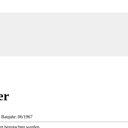
er
• Baujahr: 06/1967
t begutachtet werden.