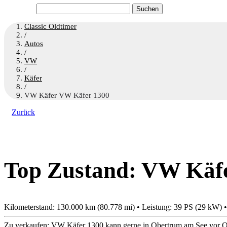
Suchen
nach:
Classic Oldtimer
/
Autos
/
VW
/
Käfer
/
VW Käfer VW Käfer 1300
Zurück
Top Zustand: VW Käf
Kilometerstand: 130.000 km (80.778 mi) • Leistung: 39 PS (29 kW) 
Zu verkaufen: VW Käfer 1300 kann gerne in Obertrum am See vor Or