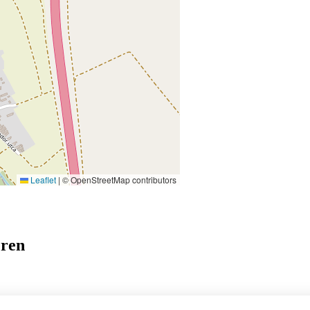
Leaflet
|
© OpenStreetMap contributors
eren