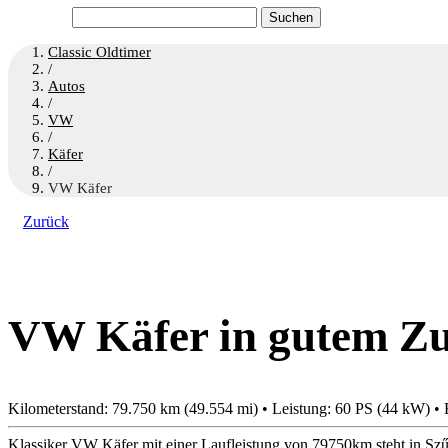
Suchen
nach:
Classic Oldtimer
/
Autos
/
VW
/
Käfer
/
VW Käfer
Zurück
VW Käfer in gutem Zu
Kilometerstand: 79.750 km (49.554 mi) • Leistung: 60 PS (44 kW) • 
Klassiker VW Käfer mit einer Laufleistung von 79750km steht in Szű