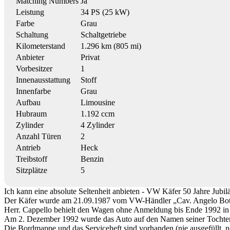
Matching Numbers
Ja
Leistung
34 PS (25 kW)
Farbe
Grau
Schaltung
Schaltgetriebe
Kilometerstand
1.296 km (805 mi)
Anbieter
Privat
Vorbesitzer
1
Innenausstattung
Stoff
Innenfarbe
Grau
Aufbau
Limousine
Hubraum
1.192 ccm
Zylinder
4 Zylinder
Anzahl Türen
2
Antrieb
Heck
Treibstoff
Benzin
Sitzplätze
5
Ich kann eine absolute Seltenheit anbieten - VW Käfer 50 Jahre Jubil
Der Käfer wurde am 21.09.1987 vom VW-Händler „Cav. Angelo Bottaro
Herr. Cappello behielt den Wagen ohne Anmeldung bis Ende 1992 in der
Am 2. Dezember 1992 wurde das Auto auf den Namen seiner Tochter 
Die Bordmappe und das Serviceheft sind vorhanden (nie ausgefüllt, 