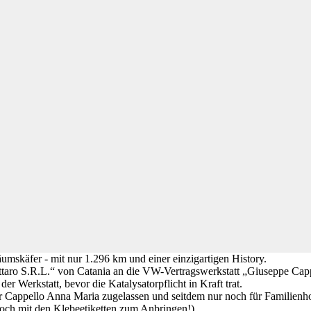
äumskäfer - mit nur 1.296 km und einer einzigartigen History.
 S.R.L.“ von Catania an die VW-Vertragswerkstatt „Giuseppe Cappell
 Werkstatt, bevor die Katalysatorpflicht in Kraft trat.
Cappello Anna Maria zugelassen und seitdem nur noch für Familienho
noch mit den Klebeetiketten zum Anbringen!).