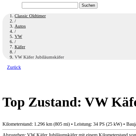
Suchen
nach:
Classic Oldtimer
/
Autos
/
VW
/
Käfer
/
VW Käfer Jubiläumskäfer
Zurück
Top Zustand: VW Käfe
Kilometerstand: 1.296 km (805 mi) • Leistung: 34 PS (25 kW) • Bauj
Abzugeben: VW Käfer Jubiläumskäfer mit einem Kilometerstand von 