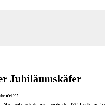
r Jubiläumskäfer
ahr: 09/1997
1296km und einer Erstzulassung aus dem Jahr 1997. Das Fahrzeug kan