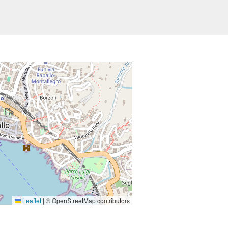
Leaflet
|
© OpenStreetMap contributors