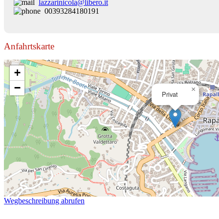
lazzarinicola@libero.it
00393284180191
Anfahrtskarte
+
−
×
Privat
Wegbeschreibung abrufen