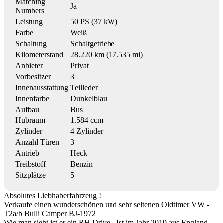
Matching
Ja
Numbers
Leistung
50 PS (37 kW)
Farbe
Weiß
Schaltung
Schaltgetriebe
Kilometerstand
28.220 km (17.535 mi)
Anbieter
Privat
Vorbesitzer
3
Innenausstattung
Teilleder
Innenfarbe
Dunkelblau
Aufbau
Bus
Hubraum
1.584 ccm
Zylinder
4 Zylinder
Anzahl Türen
3
Antrieb
Heck
Treibstoff
Benzin
Sitzplätze
5
Absolutes Liebhaberfahrzeug !
Verkaufe einen wunderschönen und sehr seltenen Oldtimer VW -
T2a/b Bulli Camper BJ-1972
Wie man sieht ist er ein RH Drive - Ist im Jahr 2019 aus England