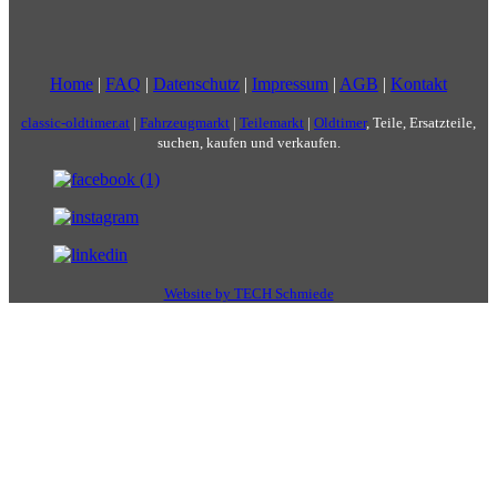
Home
|
FAQ
|
Datenschutz
|
Impressum
|
AGB
|
Kontakt
classic-oldtimer.at
|
Fahrzeugmarkt
|
Teilemarkt
|
Oldtimer
, Teile, Ersatzteile,
suchen, kaufen und verkaufen.
Website by TECH Schmiede