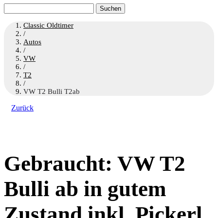
Suchen
nach:
Classic Oldtimer
/
Autos
/
VW
/
T2
/
VW T2 Bulli T2ab
Zurück
Gebraucht: VW T2
Bulli ab in gutem
Zustand inkl. Pickerl