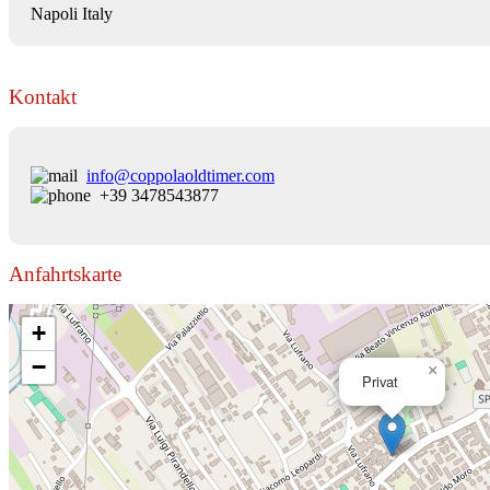
Napoli Italy
Kontakt
info@coppolaoldtimer.com
+39 3478543877
Anfahrtskarte
+
−
×
Privat