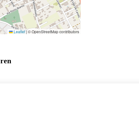
Leaflet
|
© OpenStreetMap contributors
eren