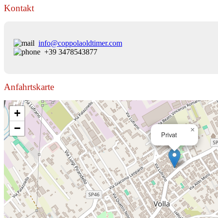
Kontakt
info@coppolaoldtimer.com
+39 3478543877
Anfahrtskarte
+
−
×
Privat