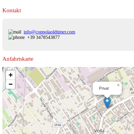
Kontakt
info@coppolaoldtimer.com
+39 3478543877
Anfahrtskarte
+
−
×
Privat