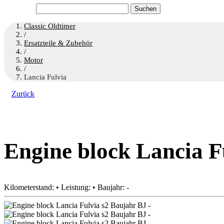
Suchen
nach:
Classic Oldtimer
/
Ersatzteile & Zubehör
/
Motor
/
Lancia Fulvia
Zurück
Engine block Lancia F
Kilometerstand: • Leistung: • Baujahr: -