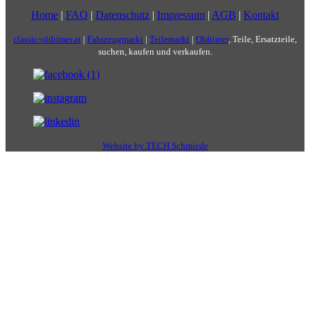
Home
|
FAQ
|
Datenschutz
|
Impressum
|
AGB
|
Kontakt
classic-oldtimer.at
|
Fahrzeugmarkt
|
Teilemarkt
|
Oldtimer
, Teile, Ersatzteile,
suchen, kaufen und verkaufen.
Website by TECH Schmiede