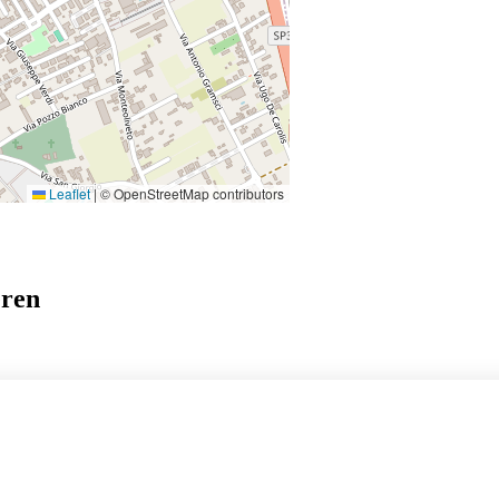
Leaflet
|
© OpenStreetMap contributors
eren