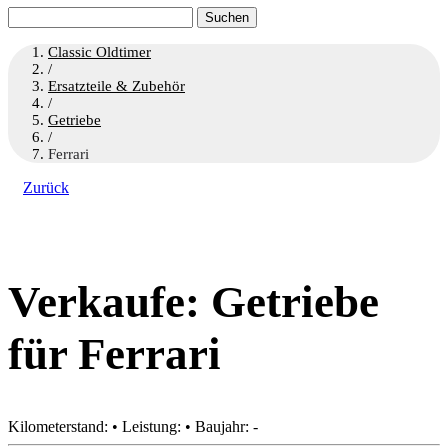
Suchen
nach:
Classic Oldtimer
/
Ersatzteile & Zubehör
/
Getriebe
/
Ferrari
Zurück
Verkaufe: Getriebe
für Ferrari
Kilometerstand: • Leistung: • Baujahr: -