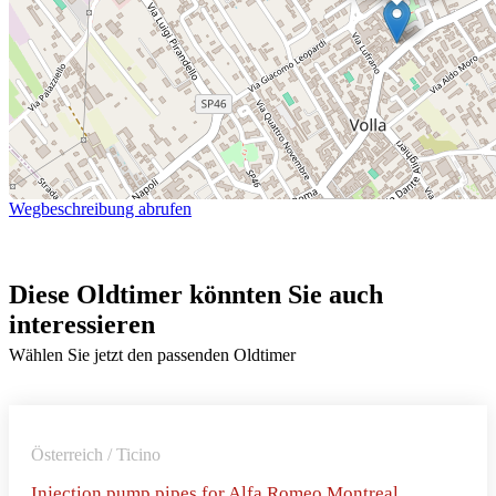
Wegbeschreibung abrufen
Diese Oldtimer könnten Sie auch
interessieren
Wählen Sie jetzt den passenden Oldtimer
Österreich / Ticino
Injection pump pipes for Alfa Romeo Montreal