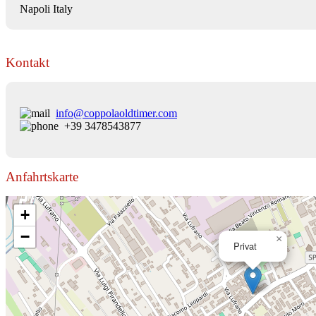
Napoli Italy
Kontakt
info@coppolaoldtimer.com
+39 3478543877
Anfahrtskarte
+
−
×
Privat