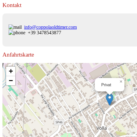
Kontakt
info@coppolaoldtimer.com
+39 3478543877
Anfahrtskarte
+
−
×
Privat