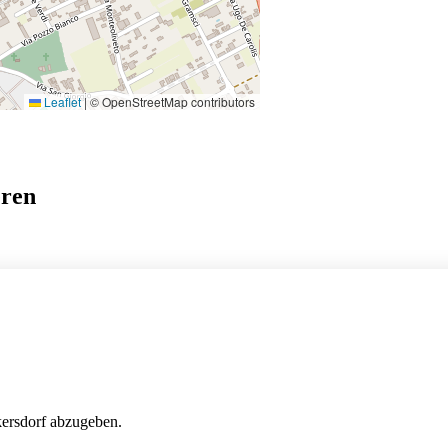
Leaflet
|
© OpenStreetMap contributors
eren
kersdorf abzugeben.