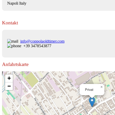
Napoli Italy
Kontakt
info@coppolaoldtimer.com
+39 3478543877
Anfahrtskarte
+
−
×
Privat