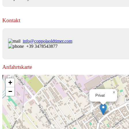
Kontakt
info@coppolaoldtimer.com
+39 3478543877
Anfahrtskarte
+
−
×
Privat