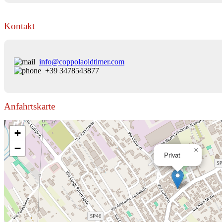
Kontakt
info@coppolaoldtimer.com
+39 3478543877
Anfahrtskarte
+
−
×
Privat