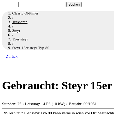
Suchen
nach:
Classic Oldtimer
/
Traktoren
/
Steyr
/
15er steyr
/
Steyr 15er steyr Typ 80
Zurück
Gebraucht: Steyr 15er
Stunden: 25 • Leistung: 14 PS (10 kW) • Baujahr: 09/1951
1951er Steyr 15er steyr Typ 80 kann gerne in wien vor Ort begutacht