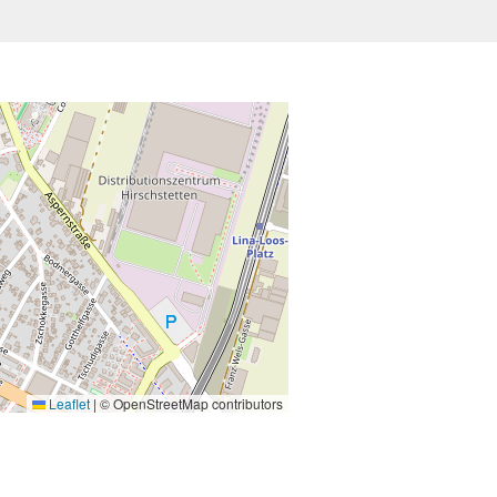
Leaflet
|
© OpenStreetMap contributors