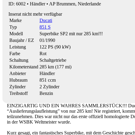
ID: 6002 • Händler • AP Brummen, Niederlande
Inserat nicht mehr verfügbar
Marke
Ducati
Typ
851 S
Modell
Superbike SP2 mit nur 285 km!!!
Baujahr / EZ
01/1990
Leistung
122 PS (90 kW)
Farbe
Rot
Schaltung
Schaltgetriebe
Kilometerstand
285 km (177 mi)
Anbieter
Händler
Hubraum
851 ccm
Zylinder
2 Zylinder
Treibstoff
Benzin
EINZIGARTIG UND EIN WAHRES SAMMLERSTÜCK!!! Ducati 851 SP2
“Auslieferungslaufleistung” von nur 285 km! Nie registriert, ko
teilzunehmen. Dies war nicht nur das erste offiziell homologierte
in der WSBK Weltmeister wurde.
Kurz gesagt, ein fantastisches Superbike, mit dem Geschichte ge