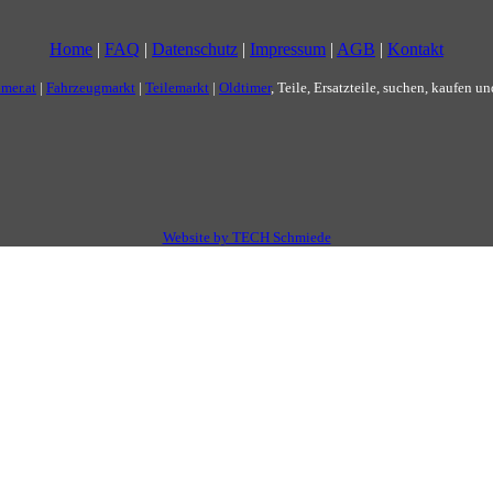
Home
|
FAQ
|
Datenschutz
|
Impressum
|
AGB
|
Kontakt
imer.at
|
Fahrzeugmarkt
|
Teilemarkt
|
Oldtimer
, Teile, Ersatzteile, suchen, kaufen u
Website by TECH Schmiede