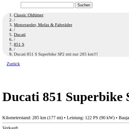
Suchen
nach:
Classic Oldtimer
/
Motorraeder, Mofas & Fahrräder
/
Ducati
/
851 S
/
Ducati 851 S Superbike SP2 mit nur 285 km!!!
Zurück
Ducati 851 Superbike 
Kilometerstand: 285 km (177 mi) • Leistung: 122 PS (90 kW) • Bauj
Verkauft