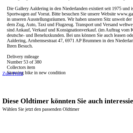
Die Gallery Aaldering in den Niederlanden existiert seit 1975 und
Sportwagen auf Vorrat. Bitte besuchen Sie unsere Website www.gall
in unseren Ausstellungsräumen. Wir haben unseren Sitz unweit de
dem Zug, Auto, Taxi und Flugzeug. Transport und Versand weltweit
sind Ankauf, Verkauf und Konsignationverkauf. (im Auftrag vom K
deutsche- und Beneluxkunden. Bei uns können Sie auch leasen oder
Aaldering, Arnhemsestraat 47, 6971 AP Brummen in den Niederlan
Ihren Besuch.
Delivery mileage
Number 53 of 380
Collectors item
Stunning bike in new condition
Zum Profil
Diese Oldtimer könnten Sie auch interessi
Wählen Sie jetzt den passenden Oldtimer