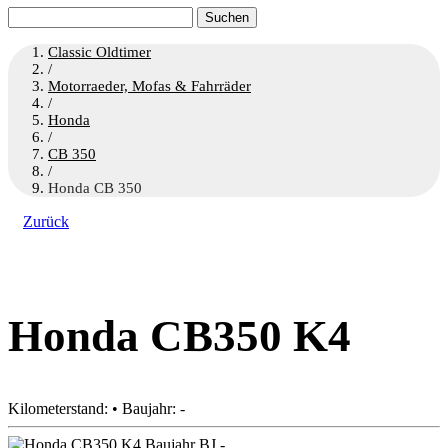
Suchen
nach:
Classic Oldtimer
/
Motorraeder, Mofas & Fahrräder
/
Honda
/
CB 350
/
Honda CB 350
Zurück
Honda CB350 K4
Kilometerstand: • Baujahr: -