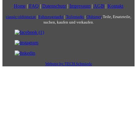
Home
|
FAQ
|
Datenschutz
|
Impressum
|
AGB
|
Kontakt
classic-oldtimer.at
|
Fahrzeugmarkt
|
Teilemarkt
|
Oldtimer
, Teile, Ersatzteile,
suchen, kaufen und verkaufen.
Website by TECH Schmiede