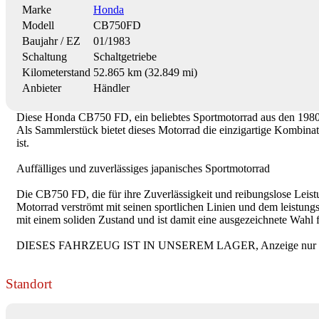
Marke
Honda
Modell
CB750FD
Baujahr / EZ
01/1983
Schaltung
Schaltgetriebe
Kilometerstand
52.865 km (32.849 mi)
Anbieter
Händler
Diese Honda CB750 FD, ein beliebtes Sportmotorrad aus den 1980e
Als Sammlerstück bietet dieses Motorrad die einzigartige Kombinati
ist.
Auffälliges und zuverlässiges japanisches Sportmotorrad
Die CB750 FD, die für ihre Zuverlässigkeit und reibungslose Leis
Motorrad verströmt mit seinen sportlichen Linien und dem leistun
mit einem soliden Zustand und ist damit eine ausgezeichnete Wahl f
DIESES FAHRZEUG IST IN UNSEREM LAGER, Anzeige nur na
Standort