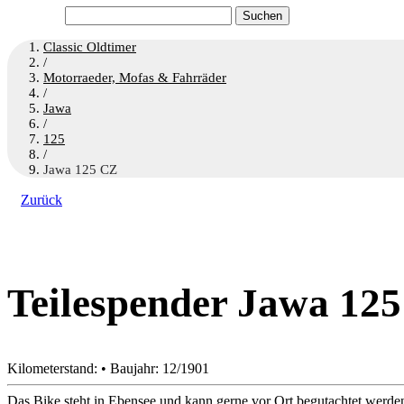
Suchen
nach:
Classic Oldtimer
/
Motorraeder, Mofas & Fahrräder
/
Jawa
/
125
/
Jawa 125 CZ
Zurück
Teilespender Jawa 125
Kilometerstand: • Baujahr: 12/1901
Das Bike steht in Ebensee und kann gerne vor Ort begutachtet werde