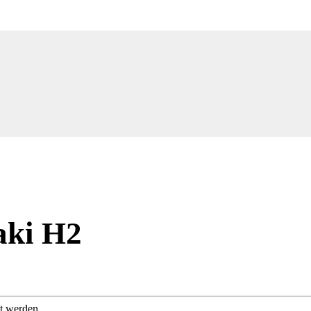
aki H2
t werden.