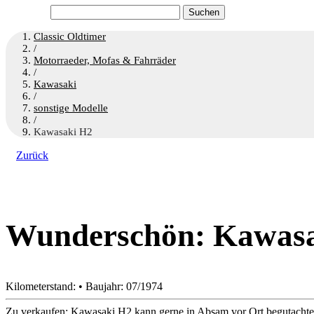
Suchen
nach:
Classic Oldtimer
/
Motorraeder, Mofas & Fahrräder
/
Kawasaki
/
sonstige Modelle
/
Kawasaki H2
Zurück
Wunderschön: Kawas
Kilometerstand: • Baujahr: 07/1974
Zu verkaufen: Kawasaki H2 kann gerne in Absam vor Ort begutachte