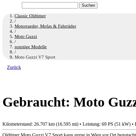
Suchen
nach:
Classic Oldtimer
/
Motorraeder, Mofas & Fahrräder
/
Moto Guzzi
/
sonstige Modelle
/
Moto Guzzi V7 Sport
Zurück
Gebraucht: Moto Guzzi
Kilometerstand: 26.707 km (16.595 mi) • Leistung: 69 PS (51 kW) • 
Oldtimer Moto Guzzi V7 Sport kann gerne in Wien vor Ort begutacht