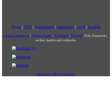
Home
|
FAQ
|
Datenschutz
|
Impressum
|
AGB
|
Kontakt
classic-oldtimer.at
|
Fahrzeugmarkt
|
Teilemarkt
|
Oldtimer
, Teile, Ersatzteile,
suchen, kaufen und verkaufen.
Website by TECH Schmiede