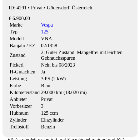
ID: 4291 • Privat • Gödersdorf, Österreich
€ 6.900,00
Marke
Vespa
Typ
125
Modell
VNA
Baujahr / EZ
02/1958
2: Guter Zustand. Mängelfrei mit leichten
Zustand
Gebrauchsspuren
Pickerl
Nein bis 08/2023
H-Gutachten
Ja
Leistung
3 PS (2 kW)
Farbe
Blau
Kilometerstand
29.000 km (18.020 mi)
Anbieter
Privat
Vorbesitzer
3
Hubraum
125 ccm
Zylinder
Einzylinder
Treibstoff
Benzin
VNA komplett restauriert, mit Einzelgenehmigung und §57