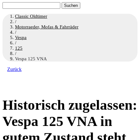
Suchen
nach:
Classic Oldtimer
/
Motorraeder, Mofas & Fahrräder
/
Vespa
/
125
/
Vespa 125 VNA
Zurück
Historisch zugelassen:
Vespa 125 VNA in
gutem Zustand steht