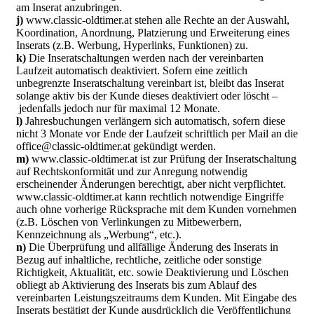
am Inserat anzubringen.
j)
www.classic-oldtimer.at stehen alle Rechte an der Auswahl,
Koordination, Anordnung, Platzierung und Erweiterung eines
Inserats (z.B. Werbung, Hyperlinks, Funktionen) zu.
k)
Die Inseratschaltungen werden nach der vereinbarten
Laufzeit automatisch deaktiviert. Sofern eine zeitlich
unbegrenzte Inseratschaltung vereinbart ist, bleibt das Inserat
solange aktiv bis der Kunde dieses deaktiviert oder löscht –
jedenfalls jedoch nur für maximal 12 Monate.
l)
Jahresbuchungen verlängern sich automatisch, sofern diese
nicht 3 Monate vor Ende der Laufzeit schriftlich per Mail an die
office@classic-oldtimer.at gekündigt werden.
m)
www.classic-oldtimer.at ist zur Prüfung der Inseratschaltung
auf Rechtskonformität und zur Anregung notwendig
erscheinender Änderungen berechtigt, aber nicht verpflichtet.
www.classic-oldtimer.at kann rechtlich notwendige Eingriffe
auch ohne vorherige Rücksprache mit dem Kunden vornehmen
(z.B. Löschen von Verlinkungen zu Mitbewerbern,
Kennzeichnung als „Werbung“, etc.).
n)
Die Überprüfung und allfällige Änderung des Inserats in
Bezug auf inhaltliche, rechtliche, zeitliche oder sonstige
Richtigkeit, Aktualität, etc. sowie Deaktivierung und Löschen
obliegt ab Aktivierung des Inserats bis zum Ablauf des
vereinbarten Leistungszeitraums dem Kunden. Mit Eingabe des
Inserats bestätigt der Kunde ausdrücklich die Veröffentlichung