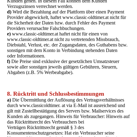
Kunden gehen. In diesem Fall können dem Kunden
Verzugszinsen verrechnet werden.
d)
Wird die Bezahlung auf der Plattform über einen Payment
Provider abgewickelt, haftet www.classic-oldtimer.at nicht für
die Sicherheit der Daten bzw. durch Fehler des Payment
Providers verursachte Falschbuchungen.
e)
www.classic-oldtimer.at haftet nicht für einen von
www.classic-oldtimer.at nicht zu vertretenden Missbrauch,
Diebstahl, Verlust, etc. der Zugangsdaten, des Guthabens bzw.
sonstigen mit dem Konto in Verbindung stehenden Daten
oder Informationen.
f)
Die Preise sind exklusive der gesetzlichen Umsatzsteuer
sowie aller sonstigen jeweils gültigen Gebühren, Steuern,
Abgaben (z.B. 5% Werbeabgabe).
8. Rücktritt und Schlussbestimmungen
a)
Die Übermittlung der Auflösung des Vertragsverhältnisses
durch www.classicoldtimer. at via E-Mail ist ausreichend und
gilt mit Zustellbestätigung des Servers bzw. Mailservices des
Kunden als zugegangen. Hinweis für Verbraucher: Hinweis auf
das Rücktrittsrecht des Verbrauchers bei
Verträgen Rücktrittsrecht gemäß § 3 des
Konsumentenschutzgesetzes: Hat ein Verbraucher seine