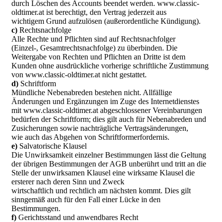
durch Löschen des Accounts beendet werden. www.classic-
oldtimer.at ist berechtigt, den Vertrag jederzeit aus
wichtigem Grund aufzulösen (außerordentliche Kündigung).
c)
Rechtsnachfolge
Alle Rechte und Pflichten sind auf Rechtsnachfolger
(Einzel-, Gesamtrechtsnachfolge) zu überbinden. Die
Weitergabe von Rechten und Pflichten an Dritte ist dem
Kunden ohne ausdrückliche vorherige schriftliche Zustimmung
von www.classic-oldtimer.at nicht gestattet.
d)
Schriftform
Mündliche Nebenabreden bestehen nicht. Allfällige
Änderungen und Ergänzungen im Zuge des Internetdienstes
mit www.classic-oldtimer.at abgeschlossener Vereinbarungen
bedürfen der Schriftform; dies gilt auch für Nebenabreden und
Zusicherungen sowie nachträgliche Vertragsänderungen,
wie auch das Abgehen von Schriftformerfordernis.
e)
Salvatorische Klausel
Die Unwirksamkeit einzelner Bestimmungen lässt die Geltung
der übrigen Bestimmungen der AGB unberührt und tritt an die
Stelle der unwirksamen Klausel eine wirksame Klausel die
ersterer nach deren Sinn und Zweck
wirtschaftlich und rechtlich am nächsten kommt. Dies gilt
sinngemäß auch für den Fall einer Lücke in den
Bestimmungen.
f)
Gerichtsstand und anwendbares Recht