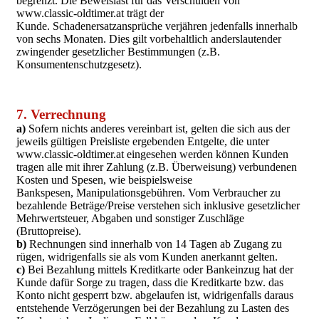
begrenzt. Die Beweislast für das Verschulden von
www.classic-oldtimer.at trägt der
Kunde. Schadenersatzansprüche verjähren jedenfalls innerhalb
von sechs Monaten. Dies gilt vorbehaltlich anderslautender
zwingender gesetzlicher Bestimmungen (z.B.
Konsumentenschutzgesetz).
7. Verrechnung
a)
Sofern nichts anderes vereinbart ist, gelten die sich aus der
jeweils gültigen Preisliste ergebenden Entgelte, die unter
www.classic-oldtimer.at eingesehen werden können Kunden
tragen alle mit ihrer Zahlung (z.B. Überweisung) verbundenen
Kosten und Spesen, wie beispielsweise
Bankspesen, Manipulationsgebühren. Vom Verbraucher zu
bezahlende Beträge/Preise verstehen sich inklusive gesetzlicher
Mehrwertsteuer, Abgaben und sonstiger Zuschläge
(Bruttopreise).
b)
Rechnungen sind innerhalb von 14 Tagen ab Zugang zu
rügen, widrigenfalls sie als vom Kunden anerkannt gelten.
c)
Bei Bezahlung mittels Kreditkarte oder Bankeinzug hat der
Kunde dafür Sorge zu tragen, dass die Kreditkarte bzw. das
Konto nicht gesperrt bzw. abgelaufen ist, widrigenfalls daraus
entstehende Verzögerungen bei der Bezahlung zu Lasten des