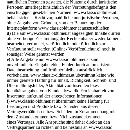
natürlichen Personen gestattet, die Nutzung durch juristische
Personen unterliegt hinsichtlich der Vertretungsbefugnis den
einschlägigen gesetzlichen Normen. www.classicoldtimer.at
behält sich das Recht vor, natürliche und juristische Personen,
ohne Angabe von Gründen, von der Benutzung der
Internetplattform www.classicoldtimer.at auszuschließen.
d)
Die auf www.classic-oldtimer.at angezeigten Inhalte dürfen
ohne vorherige Zustimmung der Rechteinhaber weder kopiert,
bearbeitet, verbreitet, veröffentlicht oder öffentlich zur
Verfügung stellt werden (Online- Veröffentlichung) noch in
sonstiger Weise genutzt werden.
e)
Alle Angebote auf www.classic-oldtimer.at sind
unverbindlich. Eingabefehler, Fehler durch automatisierte
Datenbearbeitung und Irrtümer bleiben ausdrücklich
vorbehalten. www.classic-oldtimer.at übernimmt keine wie
immer geartete Haftung für Inhalt, Richtigkeit, Schreib- und
Übermittlungsfehler, Aktualität von Inseraten bzw.
Identitätsangaben von Kunden bzw. die Erreichbarkeit von
Inserenten aufgrund der angegebenen Informationen.
f)
www.classic-oldtimer.at übernimmt keine Haftung für
Leistungen und Produkte bzw. Schäden aus diesen
Vertragsverhältnissen bzw. Schäden im Zusammenhang mit
dem Zustandekommen bzw. Nichtzustandekommen
eines Vertrages. Alle Ansprüche sind daher direkt an den
Vertragspartner zu richten und keinesfalls an www.classic-