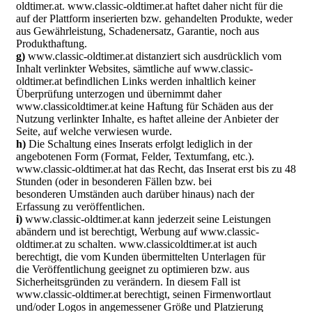
oldtimer.at. www.classic-oldtimer.at haftet daher nicht für die
auf der Plattform inserierten bzw. gehandelten Produkte, weder
aus Gewährleistung, Schadenersatz, Garantie, noch aus
Produkthaftung.
g)
www.classic-oldtimer.at distanziert sich ausdrücklich vom
Inhalt verlinkter Websites, sämtliche auf www.classic-
oldtimer.at befindlichen Links werden inhaltlich keiner
Überprüfung unterzogen und übernimmt daher
www.classicoldtimer.at keine Haftung für Schäden aus der
Nutzung verlinkter Inhalte, es haftet alleine der Anbieter der
Seite, auf welche verwiesen wurde.
h)
Die Schaltung eines Inserats erfolgt lediglich in der
angebotenen Form (Format, Felder, Textumfang, etc.).
www.classic-oldtimer.at hat das Recht, das Inserat erst bis zu 48
Stunden (oder in besonderen Fällen bzw. bei
besonderen Umständen auch darüber hinaus) nach der
Erfassung zu veröffentlichen.
i)
www.classic-oldtimer.at kann jederzeit seine Leistungen
abändern und ist berechtigt, Werbung auf www.classic-
oldtimer.at zu schalten. www.classicoldtimer.at ist auch
berechtigt, die vom Kunden übermittelten Unterlagen für
die Veröffentlichung geeignet zu optimieren bzw. aus
Sicherheitsgründen zu verändern. In diesem Fall ist
www.classic-oldtimer.at berechtigt, seinen Firmenwortlaut
und/oder Logos in angemessener Größe und Platzierung