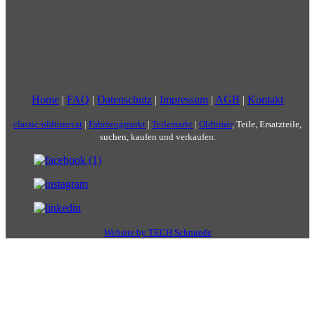
Home
|
FAQ
|
Datenschutz
|
Impressum
|
AGB
|
Kontakt
classic-oldtimer.at
|
Fahrzeugmarkt
|
Teilemarkt
|
Oldtimer
, Teile, Ersatzteile,
suchen, kaufen und verkaufen.
Website by TECH Schmiede