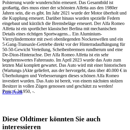
Polsterung wurde wunderschön erneuert. Das Gesamtbild ist
großartig, dies muss einer der schönsten Alfetta aus den 1980er
Jahren sein, die es gibt. Im Jahr 2021 wurde der Motor überholt und
die Kupplung erneuert. Darüber hinaus wurden spezielle Federn
eingebaut und kürzlich die Bremsbeläge erneuert. Der Alfa Romeo
Alfetta ist ein sportlicher klassischer Berlina mit mechanischen
Details eines richtigen Sportwagens... Ein Aluminium-
Vierzylindermotor mit zwei obenliegenden Nockenwellen und ein
5-Gang-Transaxle-Getriebe direkt vor der Hinterradaufhängung für
50-50-Gewicht Verteilung, Scheibenbremsen rundherum und eine
De-Dion-Hinterachse. Der Alfa Romeo Alfetta ist ein sehr
begehrenswertes Fahrerauto. Im April 2023 wurde das Auto zum
letzten Mal komplett gewartet. Das Auto wird mit einer historischen
(Wartungs-)Akte geliefert, aus der hervorgeht, dass über 40.000 € in
Überholungen und Verbesserungen dieses schönen Alfa Romeo
investiert wurden. Das Auto ist bereit, von einem nächsten stolzen
Besitzer in vollen Zügen genossen und geschätzt zu werden!
Preis: € 24.950, -.
Zum Profil
Diese Oldtimer könnten Sie auch
interessieren