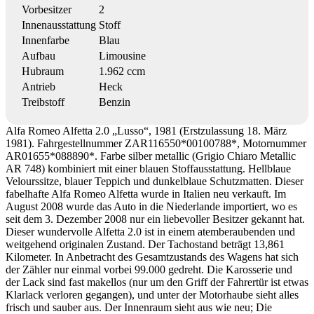
Vorbesitzer
2
Innenausstattung
Stoff
Innenfarbe
Blau
Aufbau
Limousine
Hubraum
1.962 ccm
Antrieb
Heck
Treibstoff
Benzin
Alfa Romeo Alfetta 2.0 „Lusso“, 1981 (Erstzulassung 18. März
1981). Fahrgestellnummer ZAR116550*00100788*, Motornummer
AR01655*088890*. Farbe silber metallic (Grigio Chiaro Metallic
AR 748) kombiniert mit einer blauen Stoffausstattung. Hellblaue
Velourssitze, blauer Teppich und dunkelblaue Schutzmatten. Dieser
fabelhafte Alfa Romeo Alfetta wurde in Italien neu verkauft. Im
August 2008 wurde das Auto in die Niederlande importiert, wo es
seit dem 3. Dezember 2008 nur ein liebevoller Besitzer gekannt hat.
Dieser wundervolle Alfetta 2.0 ist in einem atemberaubenden und
weitgehend originalen Zustand. Der Tachostand beträgt 13,861
Kilometer. In Anbetracht des Gesamtzustands des Wagens hat sich
der Zähler nur einmal vorbei 99.000 gedreht. Die Karosserie und
der Lack sind fast makellos (nur um den Griff der Fahrertür ist etwas
Klarlack verloren gegangen), und unter der Motorhaube sieht alles
frisch und sauber aus. Der Innenraum sieht aus wie neu; Die