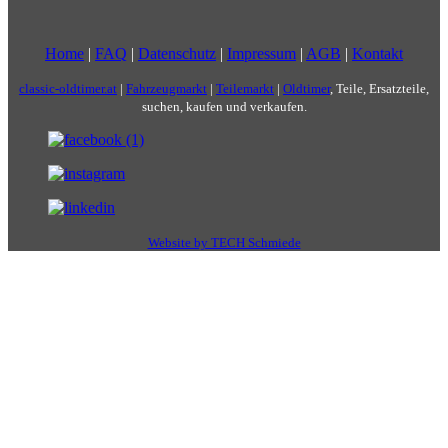
Home
|
FAQ
|
Datenschutz
|
Impressum
|
AGB
|
Kontakt
classic-oldtimer.at
|
Fahrzeugmarkt
|
Teilemarkt
|
Oldtimer
, Teile, Ersatzteile,
suchen, kaufen und verkaufen.
Website by TECH Schmiede